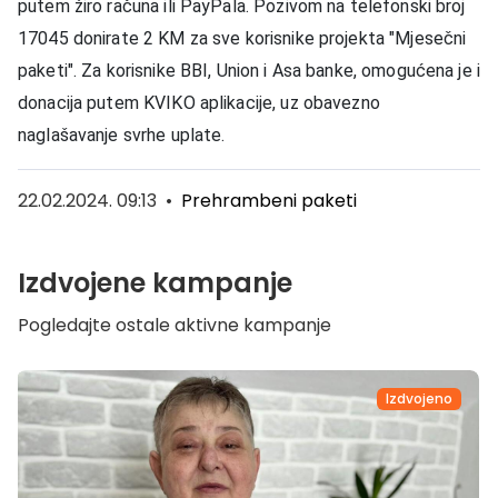
putem žiro računa ili PayPala. Pozivom na telefonski broj
17045 donirate 2 KM za sve korisnike projekta "Mjesečni
paketi".
Za korisnike BBI, Union i Asa banke, omogućena je i
donacija putem KVIKO aplikacije, uz obavezno
naglašavanje svrhe uplate.
22.02.2024. 09:13
•
Prehrambeni paketi
Izdvojene kampanje
Pogledajte ostale aktivne kampanje
Izdvojeno