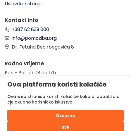
Uslovi korištenja
Kontakt Info
+387 62 839 000
info@pomoziba.org
Dr. Fetaha Bećirbegovića 8
Radno vrijeme
Pon - Pet od 08 do 17h
Sub od 10 do 17h
Ova platforma koristi kolačiće
Nedjelja - neradni dan
Ova web stranica koristi kolačiće kako bi poboljšala
cjelokupno korisničko iskustvo.
Donacije putem
Osnovno
Sve