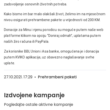
zadovoljenje osnovnih životnih potreba.
Kako bismo im bar malo olakšali život, želimo im na mjesečnom
nivou osigurati prehrambene pakete u vrijednosti od 200 KM.
Donacije za Minu i njenu porodicu su moguće putem naše web
platforme klikom na opciju “Doniraj odmah”, uplatama putem
naših žiro računa ili PayPala.
Za korisnike BBI, Union i Asa banke, omogućena je i donacija
putem KVIKO aplikacije, uz obavezno naglašavanje svrhe
uplate.
27.10.2021. 17:29
•
Prehrambeni paketi
Izdvojene kampanje
Pogledajte ostale aktivne kampanje