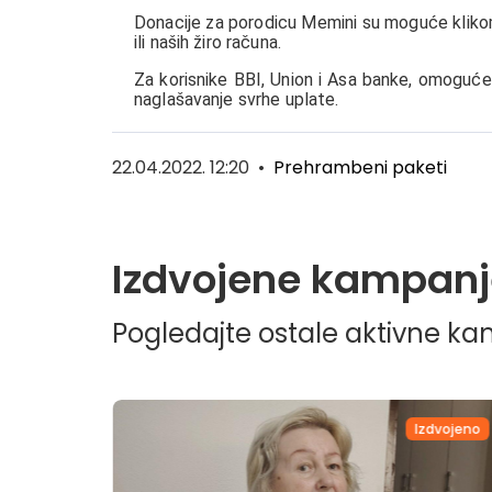
Donacije za porodicu Memini su moguće kliko
ili naših žiro računa.
Za korisnike BBI, Union i Asa banke, omoguće
naglašavanje svrhe uplate.
22.04.2022. 12:20
•
Prehrambeni paketi
Izdvojene kampanj
Pogledajte ostale aktivne k
dvojeno
Izdvojeno