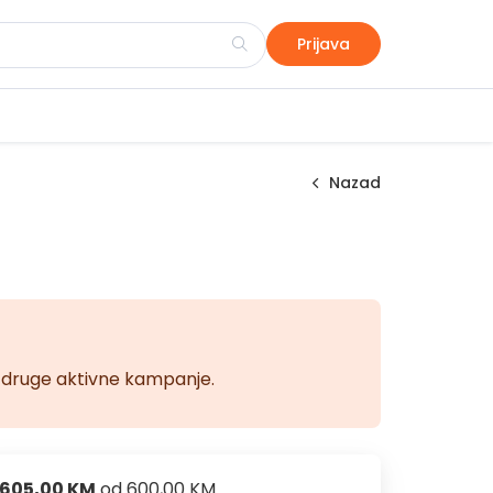
Prijava
Nazad
na druge aktivne kampanje.
605,00 KM
od
600,00 KM