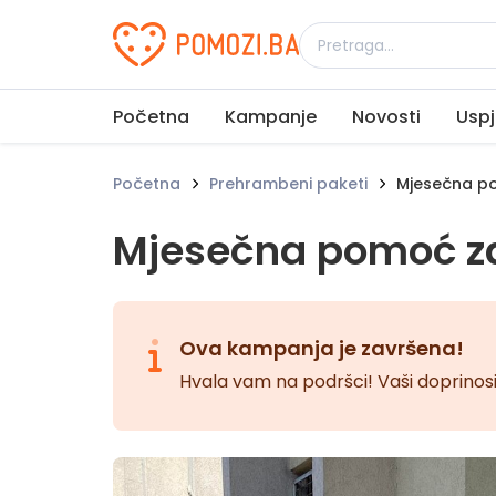
Udruženje Pomozi.ba
Početna
Kampanje
Novosti
Uspj
Početna
Prehrambeni paketi
Mjesečna po
Mjesečna pomoć z
Ova kampanja je završena!
Hvala vam na podršci! Vaši doprinosi