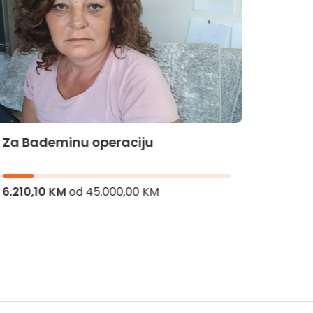
Za Bademinu operaciju
Za Hi
6.210,10 KM
od
45.000,00 KM
8.286,