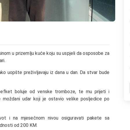
sinom u prizemlju kuće koju su uspjeli da osposobe za
ri.
kako uopšte preživljavaju iz dana u dan. Da stvar bude
efket boluje od venske tromboze, te mu prijeti i
e moždani udar koji je ostavio velike posljedice po
ivot i na mjesečnom nivou osiguravati pakete sa
ednosti od 200 KM.