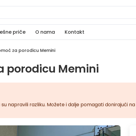
ešne priče
O nama
Kontakt
moć za porodicu Memini
a porodicu Memini
 su napravili razliku. Možete i dalje pomagati donirajući 