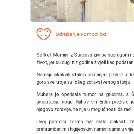
Udruženje Pomozi.ba
Šefket Memini iz Sarajeva živi sa suprugom i 
život, jer su dugi niz godina živjeli kao podstana
Nemaju nikakvih stalnih primanja i pitanje je 
gora sve troje su lošeg zdravstvenog stanja.
Mubera je operisala tumor na grudima, a Š
amputacija noge. Njihov sin Erdin preživio j
njegovo zdravlje, te nije u mogućnosti da radi.
Ovoj porodici želimo bar malo olakšati ž
prehrambenim i higijenskim namirnicama u vrij