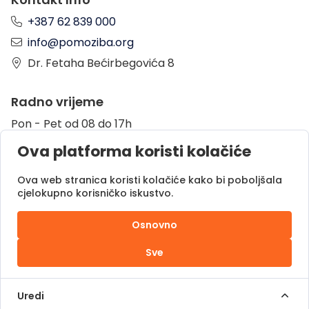
+387 62 839 000
info@pomoziba.org
Dr. Fetaha Bećirbegovića 8
Radno vrijeme
Pon - Pet od 08 do 17h
Sub od 10 do 17h
Ova platforma koristi kolačiće
Nedjelja - neradni dan
Ova web stranica koristi kolačiće kako bi poboljšala
cjelokupno korisničko iskustvo.
Donacije putem
Osnovno
Sve
Pomozi.ba © 2025.
Sva prava zadržana |
Uredi
Powered by
DOC.ba