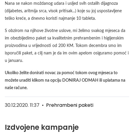
Nana se nakon moždanog udara i usljed svih ostalih dijagnoza
(dijabetes, aritmija srca, visok pritisak...) koje su joj uspostavljene
teško kreće, a dnevno koristi najmanje 10 tableta.
S obzirom na njihove životne uslove, mi želimo svakog mjeseca da
im obezbijedimo paket sa kvalitetnim prehrambenim i higijenskim
proizvodima u vrijednosti od 200 KM. Tokom decembra smo im
isporučili paket, a cilj nam je da im ovim apelom osiguramo pomoć i
u januaru.
Ukoliko želite donirati novac za pomoć tokom ovog mjeseca to
možete uraditi klikom na opciju DONIRAJ ODMAH ili uplatama na
naše račune.
30.12.2020. 11:37
•
Prehrambeni paketi
Izdvojene kampanje