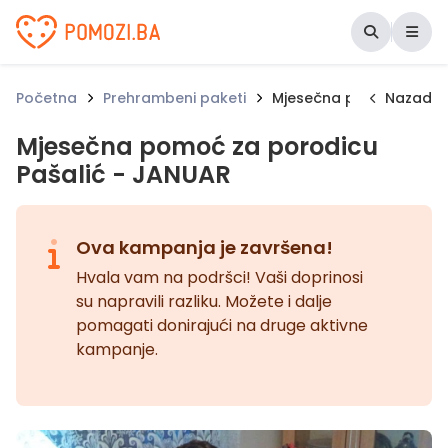
Udruženje Pomozi.ba
Početna
Prehrambeni paketi
Mjesečna pomoć za poro
Nazad
Mjesečna pomoć za porodicu
Pašalić - JANUAR
Ova kampanja je završena!
Hvala vam na podršci! Vaši doprinosi
su napravili razliku. Možete i dalje
pomagati donirajući na druge aktivne
kampanje.