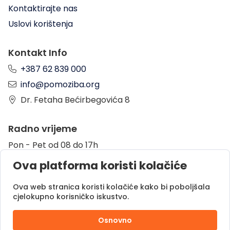
Kontaktirajte nas
Uslovi korištenja
Kontakt Info
+387 62 839 000
info@pomoziba.org
Dr. Fetaha Bećirbegovića 8
Radno vrijeme
Pon - Pet od 08 do 17h
Sub od 10 do 17h
Ova platforma koristi kolačiće
Nedjelja - neradni dan
Ova web stranica koristi kolačiće kako bi poboljšala
cjelokupno korisničko iskustvo.
Donacije putem
Osnovno