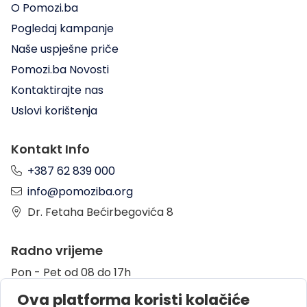
O Pomozi.ba
Pogledaj kampanje
Naše uspješne priče
Pomozi.ba Novosti
Kontaktirajte nas
Uslovi korištenja
Kontakt Info
+387 62 839 000
info@pomoziba.org
Dr. Fetaha Bećirbegovića 8
Radno vrijeme
Pon - Pet od 08 do 17h
Sub od 10 do 17h
Ova platforma koristi kolačiće