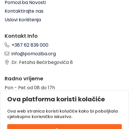
Pomozi.ba Novosti
Kontaktirajte nas
Uslovi korištenja
Kontakt Info
+387 62 839 000
info@pomoziba.org
Dr. Fetaha Bećirbegovića 8
Radno vrijeme
Pon - Pet od 08 do 17h
Sub od 10 do 17h
Ova platforma koristi kolačiće
Nedjelja - neradni dan
Ova web stranica koristi kolačiće kako bi poboljšala
cjelokupno korisničko iskustvo.
Donacije putem