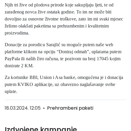
Njih tri žive od plodova prirode koje sakupljaju ljeti, te od
zarađenog novca žive ostatak godine. To im ne može biti
dovoljno za osnovne životne troškove, zato im mi svaki mjesec
želimo olakšati paketima sa prehrambenim i kvalitetnim
proizvodima.
Donacije za porodicu Sarajlić su moguće putem naše web
platforme klikom na opciju “Doniraj odmah”, uplatama putem
PayPala ili naših žiro računa, te pozivom na broj 17045 kojim
donirate 2 KM.
Za korisnike BBI, Union i Asa banke, omogućena je i donacija
putem KVIKO aplikacije, uz obavezno naglašavanje svrhe
uplate.
18.03.2024. 12:05
•
Prehrambeni paketi
Izdvojene kampanje