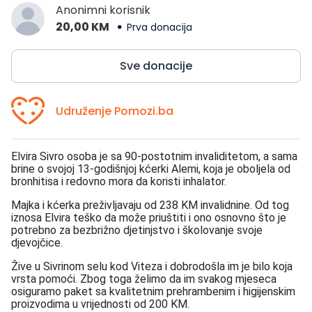
Anonimni korisnik
20,00 KM
Prva donacija
Sve donacije
Udruženje Pomozi.ba
Elvira Sivro osoba je sa 90-postotnim invaliditetom, a sama
brine o svojoj 13-godišnjoj kćerki Alemi, koja je oboljela od
bronhitisa i redovno mora da koristi inhalator.
Majka i kćerka preživljavaju od 238 KM invalidnine. Od tog
iznosa Elvira teško da može priuštiti i ono osnovno što je
potrebno za bezbrižno djetinjstvo i školovanje svoje
djevojčice.
Žive u Sivrinom selu kod Viteza i dobrodošla im je bilo koja
vrsta pomoći. Zbog toga želimo da im svakog mjeseca
osiguramo paket sa kvalitetnim prehrambenim i higijenskim
proizvodima u vrijednosti od 200 KM.