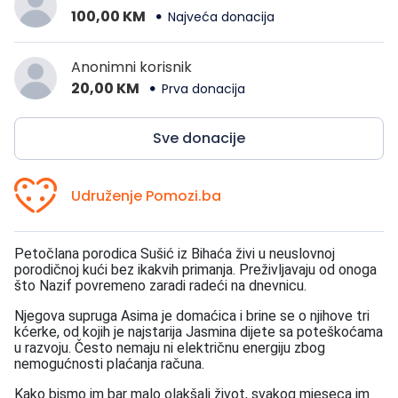
100,00 KM
Najveća donacija
Anonimni korisnik
20,00 KM
Prva donacija
Sve donacije
Udruženje Pomozi.ba
Petočlana porodica Sušić iz Bihaća živi u neuslovnoj
porodičnoj kući bez ikakvih primanja.
Preživljavaju od onoga
što Nazif povremeno zaradi radeći na dnevnicu.
Njegova supruga Asima je domaćica i brine se o njihove tri
kćerke, od kojih je najstarija Jasmina dijete sa poteškoćama
u razvoju.
Često nemaju ni električnu energiju zbog
nemogućnosti plaćanja računa.
Kako bismo im bar malo olakšali život, svakog mjeseca im