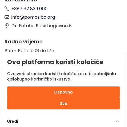
+387 62 839 000
info@pomoziba.org
Dr. Fetaha Bećirbegovića 8
Radno vrijeme
Pon - Pet od 08 do 17h
Sub od 10 do 17h
Ova platforma koristi kolačiće
Nedjelja - neradni dan
Ova web stranica koristi kolačiće kako bi poboljšala
cjelokupno korisničko iskustvo.
Donacije putem
Osnovno
Sve
Pomozi.ba © 2025.
Sva prava zadržana |
Uredi
Powered by
DOC.ba