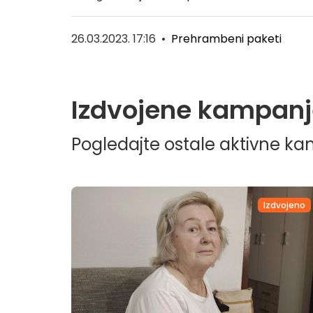
26.03.2023. 17:16
•
Prehrambeni paketi
Izdvojene kampanj
Pogledajte ostale aktivne k
dvojeno
Izdvojeno