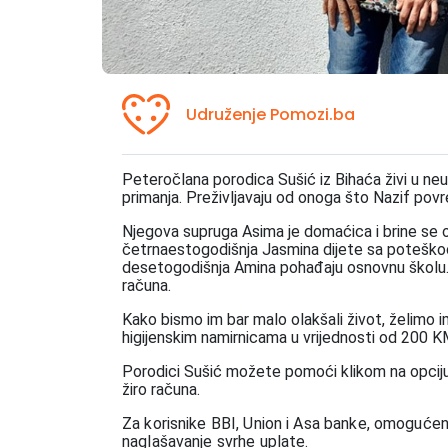
Udruženje Pomozi.ba
Peteročlana porodica Sušić iz Bihaća živi u neu
primanja.
Preživljavaju od onoga što Nazif povr
Njegova supruga Asima je domaćica i brine se o nj
četrnaestogodišnja Jasmina dijete sa poteško
desetogodišnja Amina pohađaju osnovnu školu
računa.
Kako bismo im bar malo olakšali život, želimo
higijenskim namirnicama u vrijednosti od 200 K
Porodici Sušić možete pomoći klikom na opci
žiro računa.
Za korisnike BBI, Union i Asa banke, omogućen
naglašavanje svrhe uplate.