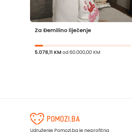
Za Đemilino liječenje
jnika
5.078,11 KM
od
60.000,00 KM
Udruženje Pomozi.ba je neprofitna