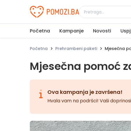
Udruženje Pomozi.ba
Početna
Kampanje
Novosti
Uspj
Početna
Prehrambeni paketi
Mjesečna po
Mjesečna pomoć za
Ova kampanja je završena!
Hvala vam na podršci! Vaši doprinosi