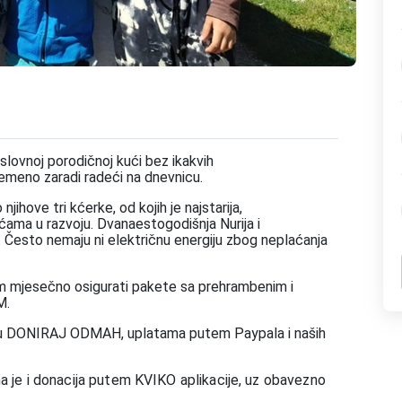
slovnoj porodičnoj kući bez ikakvih
emeno zaradi radeći na dnevnicu.
ihove tri kćerke, od kojih je najstarija,
ćama u razvoju.
Dvanaestogodišnja Nurija i
.
Često nemaju ni električnu energiju zbog neplaćanja
 im mjesečno osigurati pakete sa prehrambenim i
M.
ju DONIRAJ ODMAH, uplatama putem Paypala i naših
a je i donacija putem KVIKO aplikacije, uz obavezno