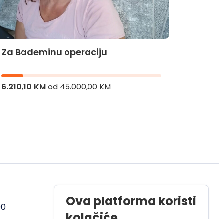
Za Bademinu operaciju
Za Hi
6.210,10 KM
od
45.000,00 KM
8.336,
Radno vrijeme
Ova platforma koristi
00
Pon - Pet od 08 do 17h
kolačiće