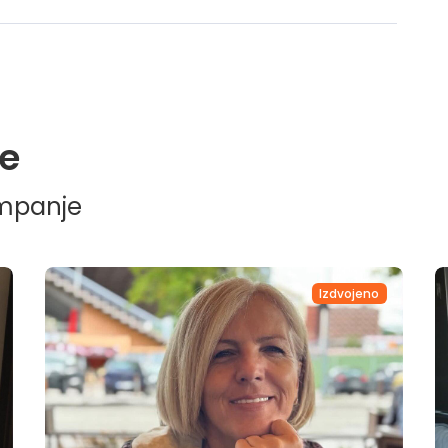
e
ampanje
Izdvojeno