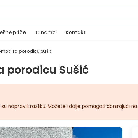
ešne priče
O nama
Kontakt
moć za porodicu Sušić
 porodicu Sušić
 su napravili razliku. Možete i dalje pomagati donirajući 