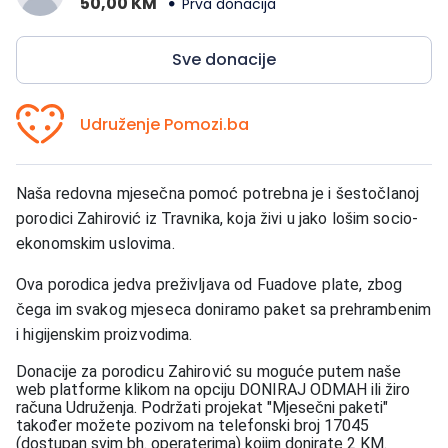
50,00 KM
Prva donacija
Sve donacije
Udruženje Pomozi.ba
Naša redovna mjesečna pomoć potrebna je i šestočlanoj
porodici Zahirović iz Travnika, koja živi u jako lošim socio-
ekonomskim uslovima.
Ova porodica jedva preživljava od Fuadove plate, zbog
čega im svakog mjeseca doniramo paket sa prehrambenim
i higijenskim proizvodima.
Donacije za porodicu Zahirović su moguće
putem naše
web platforme klikom na opciju DONIRAJ ODMAH ili žiro
računa Udruženja. Podržati projekat "Mjesečni paketi"
također možete pozivom na telefonski broj 17045
(dostupan svim bh. operaterima) kojim donirate 2 KM.