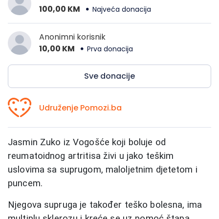
100,00 KM
Najveća donacija
Anonimni korisnik
10,00 KM
Prva donacija
Sve donacije
Udruženje Pomozi.ba
Jasmin Zuko iz Vogošće koji boluje od
reumatoidnog artritisa živi u jako teškim
uslovima sa suprugom, maloljetnim djetetom i
puncem.
Njegova supruga je također teško bolesna, ima
multiplu sklerozu i kreće se uz pomoć štapa.