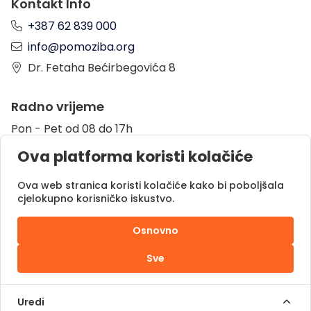
Kontakt Info
+387 62 839 000
info@pomoziba.org
Dr. Fetaha Bećirbegovića 8
Radno vrijeme
Pon - Pet od 08 do 17h
Sub od 10 do 17h
Ova platforma koristi kolačiće
Nedjelja - neradni dan
Ova web stranica koristi kolačiće kako bi poboljšala
cjelokupno korisničko iskustvo.
Donacije putem
Osnovno
Sve
Pomozi.ba © 2025.
Sva prava zadržana |
Uredi
Powered by
DOC.ba