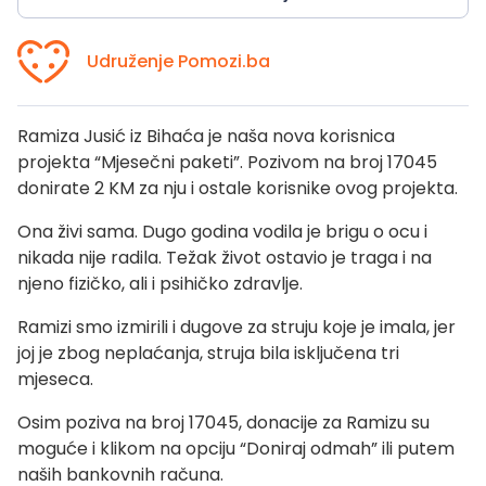
Udruženje Pomozi.ba
Ramiza Jusić iz Bihaća je naša nova korisnica
projekta “Mjesečni paketi”. Pozivom na broj 17045
donirate 2 KM za nju i ostale korisnike ovog projekta.
Ona živi sama. Dugo godina vodila je brigu o ocu i
nikada nije radila. Težak život ostavio je traga i na
njeno fizičko, ali i psihičko zdravlje.
Ramizi smo izmirili i dugove za struju koje je imala, jer
joj je zbog neplaćanja, struja bila isključena tri
mjeseca.
Osim poziva na broj 17045, donacije za Ramizu su
moguće i klikom na opciju “Doniraj odmah” ili putem
naših bankovnih računa.