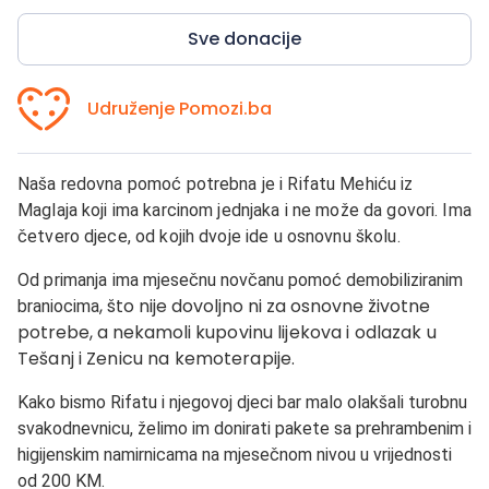
Sve donacije
Udruženje Pomozi.ba
Naša redovna pomoć potrebna je i Rifatu Mehiću iz
Maglaja koji ima karcinom jednjaka i ne može da govori. Ima
četvero djece, od kojih dvoje ide u osnovnu školu.
Od primanja ima
mjesečnu novčanu pomoć demobiliziranim
, što nije dovoljno ni za osnovne životne
braniocima
potrebe, a nekamoli
kupovinu lijekova i odlazak u
Tešanj i Zenicu na kemoterapije.
Kako bismo Rifatu i njegovoj djeci bar malo olakšali turobnu
svakodnevnicu, želimo im donirati pakete sa prehrambenim i
higijenskim namirnicama na mjesečnom nivou u vrijednosti
od 200 KM.