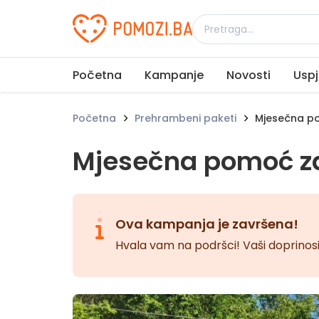
Udruženje Pomozi.ba
Početna
Kampanje
Novosti
Uspj
Početna
Prehrambeni paketi
Mjesečna po
Mjesečna pomoć z
Ova kampanja je završena!
Hvala vam na podršci! Vaši doprinosi