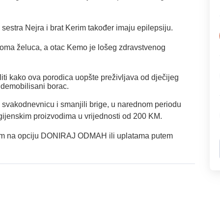
 sestra Nejra i brat Kerim također imaju epilepsiju.
oma želuca, a otac Kemo je lošeg zdravstvenog
liti kako ova porodica uopšte preživljava od dječijeg
 demobilisani borac.
 svakodnevnicu i smanjili brige, u narednom periodu
gijenskim proizvodima u vrijednosti od 200 KM.
likom na opciju DONIRAJ ODMAH ili uplatama putem