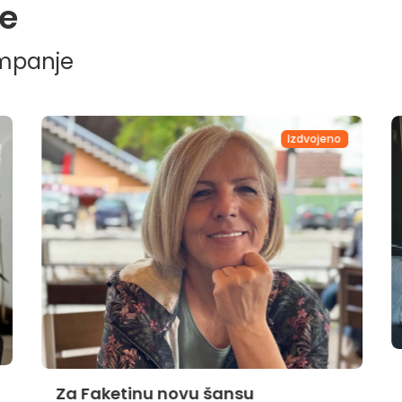
e
ampanje
Izdvojeno
Za Faketinu novu šansu