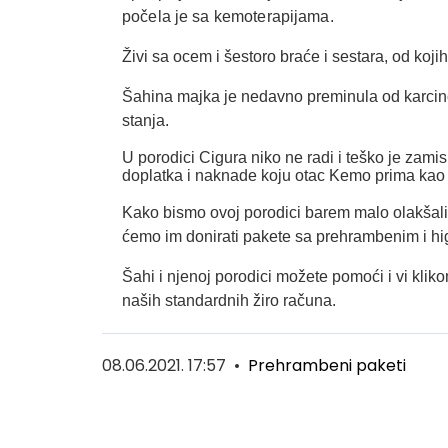
počela je sa kemoterapijama.
Živi sa ocem i šestoro braće i sestara, od kojih
Šahina majka je nedavno preminula od karcin
stanja.
U porodici Cigura niko ne radi i teško je zamis
doplatka i naknade koju otac Kemo prima kao
Kako bismo ovoj porodici barem malo olakšali
ćemo im donirati pakete sa prehrambenim i hi
Šahi i njenoj porodici možete pomoći i vi k
naših standardnih žiro računa.
08.06.2021. 17:57
•
Prehrambeni paketi