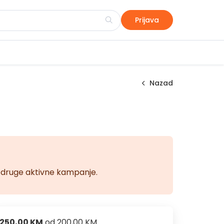
Prijava
Nazad
na druge aktivne kampanje.
250,00 KM
od
200,00 KM