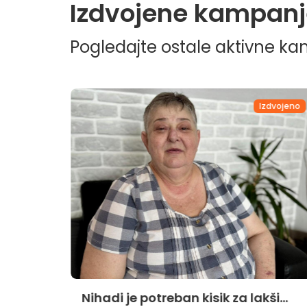
Izdvojene kampanj
Pogledajte ostale aktivne k
dvojeno
Izdvojeno
Nihadi je potreban kisik za lakši