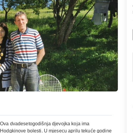
. Ova dvadesetogodišnja djevojka koja ima
d Hodgkinove bolesti. U mjesecu aprilu tekuće godine