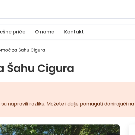
ešne priče
O nama
Kontakt
moć za Šahu Cigura
a Šahu Cigura
 su napravili razliku. Možete i dalje pomagati donirajući 