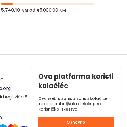
5.740,10 KM
od
45.000,00 KM
8.106,
Radno vrijeme
Ova platforma koristi
00
Pon - Pet od 08 do 17h
kolačiće
a.org
Sub od 10 do 17h
irbegovića 8
Nedjelja - neradni dan
Ova web stranica koristi kolačiće
kako bi poboljšala cjelokupno
korisničko iskustvo.
m
Osnovno