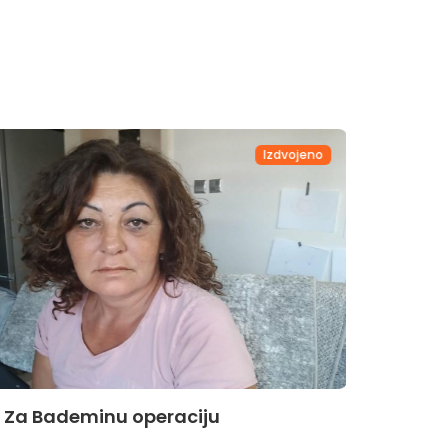
Izdvojeno
Za Bademinu operaciju
Za Hi