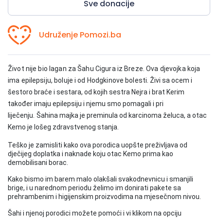
Sve donacije
Udruženje Pomozi.ba
Život nije bio lagan za Šahu Cigura iz Breze. Ova djevojka koja
ima epilepsiju, boluje i od Hodgkinove bolesti.
Živi sa ocem i
šestoro braće i sestara, od kojih sestra Nejra i brat Kerim
također imaju epilepsiju i njemu smo pomagali i pri
liječenju.
Šahina majka je preminula od karcinoma želuca, a otac
Kemo je lošeg zdravstvenog stanja.
Teško je zamisliti kako ova porodica uopšte preživljava od
dječijeg doplatka i naknade koju otac Kemo prima kao
demobilisani borac.
Kako bismo im barem malo olakšali svakodnevnicu i smanjili
brige, i u narednom periodu želimo im donirati pakete sa
prehrambenim i higijenskim proizvodima na mjesečnom nivou.
Šahi i njenoj porodici možete pomoći i vi klikom na opciju