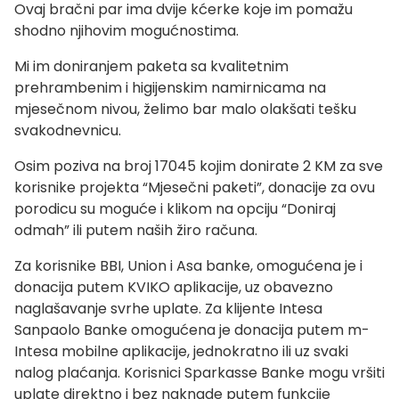
Ovaj bračni par ima dvije kćerke koje im pomažu
shodno njihovim mogućnostima.
Mi im doniranjem paketa sa kvalitetnim
prehrambenim i higijenskim namirnicama na
mjesečnom nivou, želimo bar malo olakšati tešku
svakodnevnicu.
Osim poziva na broj 17045 kojim donirate 2 KM za sve
korisnike projekta “Mjesečni paketi”, donacije za ovu
porodicu su moguće i klikom na opciju “Doniraj
odmah” ili putem naših žiro računa.
Za korisnike BBI, Union i Asa banke, omogućena je i
donacija putem KVIKO aplikacije, uz obavezno
naglašavanje svrhe uplate. Za klijente Intesa
Sanpaolo Banke omogućena je donacija putem m-
Intesa mobilne aplikacije, jednokratno ili uz svaki
nalog plaćanja. Korisnici Sparkasse Banke mogu vršiti
uplate direktno i bez naknade putem funkcije