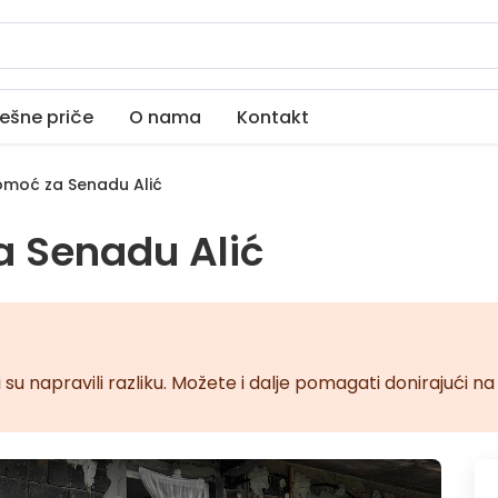
ešne priče
O nama
Kontakt
moć za Senadu Alić
 Senadu Alić
 su napravili razliku. Možete i dalje pomagati donirajući 