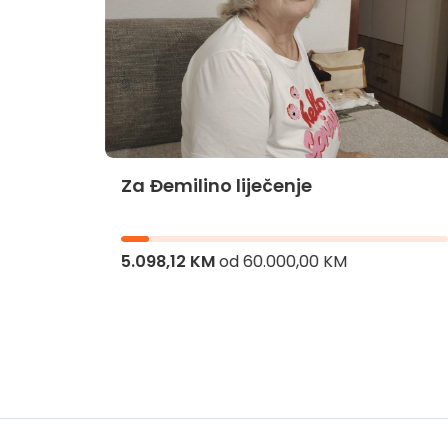
Za Đemilino liječenje
jnika
5.098,12 KM
od
60.000,00 KM