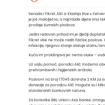
Senada i Fikret Alić iz Kladnja žive s četv
je još maloljetno, a najmlađe dijete ima tek
prodaje šumskih plodova.
Jedini redovan prihod im je dječiji dopla
Fikret više ne može raditi fizičke poslove.
infekcije, njegovo stanje iziskuje stalnu ter
Kuća im prokišnjava jer nema oluke – voda
Uz vašu pomoć, porodici Alić možemo obe
prehrambenih i higijenskih artikala.
Pozivom na broj 17045 donirate 2 KM za sv
donacije za porodicu Alić moguće su i klik
standardnih bankovnih računa.
Za korisnike BBI, Union i Asa banke, omogu