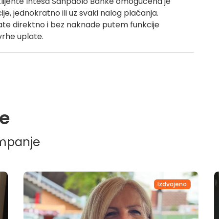
klijente Intesa Sanpaolo Banke omogućena je
, jednokratno ili uz svaki nalog plaćanja.
ate direktno i bez naknade putem funkcije
svrhe uplate.
e
ampanje
Izdvojeno