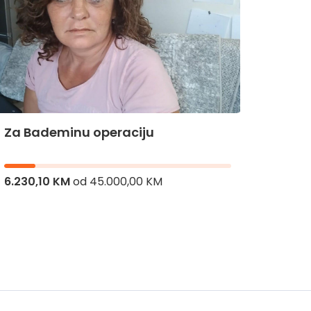
Za Bademinu operaciju
Za Hi
6.230,10 KM
od
45.000,00 KM
8.336,