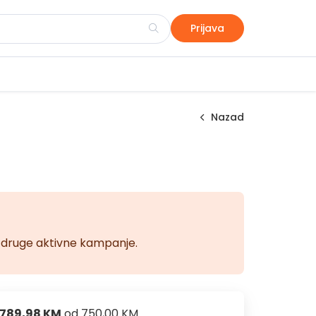
Prijava
Nazad
na druge aktivne kampanje.
789,98 KM
od
750,00 KM