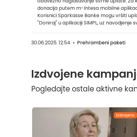
obavezno naglašavanje svrhe uplate. Za 
donacija putem m-Intesa mobilne aplikacije
Korisnici Sparkasse Banke mogu vršiti upl
"Doniraj" u aplikaciji SIMPL, uz navodjenje 
30.06.2025. 12:54
•
Prehrambeni paketi
Izdvojene kampanj
Pogledajte ostale aktivne k
dvojeno
Izdvojeno