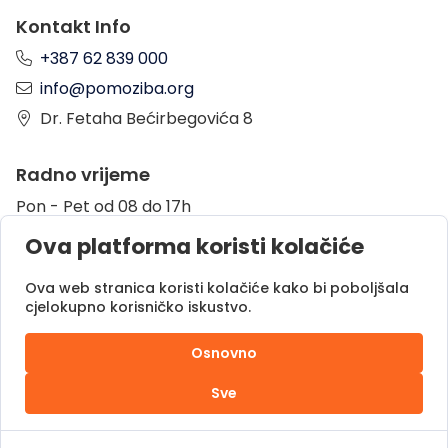
Kontakt Info
+387 62 839 000
info@pomoziba.org
Dr. Fetaha Bećirbegovića 8
Radno vrijeme
Pon - Pet od 08 do 17h
Sub od 10 do 17h
Ova platforma koristi kolačiće
Nedjelja - neradni dan
Ova web stranica koristi kolačiće kako bi poboljšala
cjelokupno korisničko iskustvo.
Donacije putem
Osnovno
Sve
Pomozi.ba © 2025.
Sva prava zadržana |