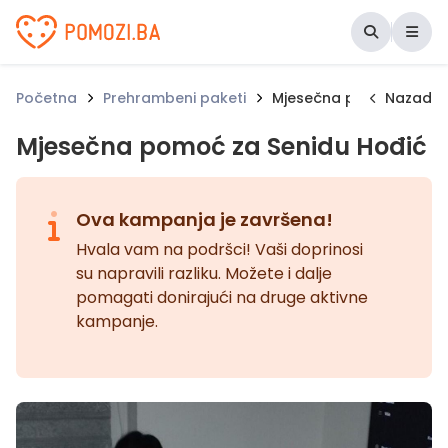
Udruženje Pomozi.ba
Početna
Prehrambeni paketi
Mjesečna pomoć za Sen
Nazad
Mjesečna pomoć za Senidu Hođić
Ova kampanja je završena!
Hvala vam na podršci! Vaši doprinosi
su napravili razliku. Možete i dalje
pomagati donirajući na druge aktivne
kampanje.