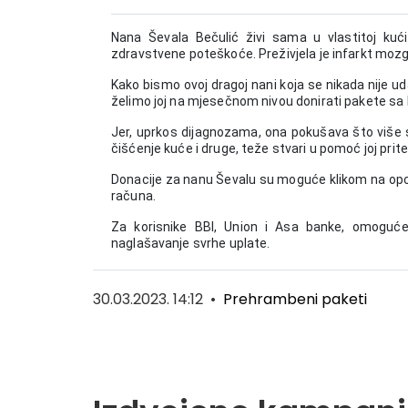
Nana Ševala Bečulić živi sama u vlastitoj kuć
zdravstvene poteškoće. Preživjela je infarkt mozga,
Kako bismo ovoj dragoj nani koja se nikada nije u
želimo joj na mjesečnom nivou donirati pakete sa
Jer, uprkos dijagnozama, ona pokušava što više s
čišćenje kuće i druge, teže stvari u pomoć joj prit
Donacije za
nanu Ševalu su moguće klikom na opci
računa.
Za korisnike BBI, Union i Asa banke, omoguće
naglašavanje svrhe uplate.
30.03.2023. 14:12
•
Prehrambeni paketi