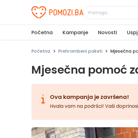
Udruženje Pomozi.ba
Početna
Kampanje
Novosti
Uspj
Početna
Prehrambeni paketi
Mjesečna po
Mjesečna pomoć za
Ova kampanja je završena!
Hvala vam na podršci! Vaši doprinosi