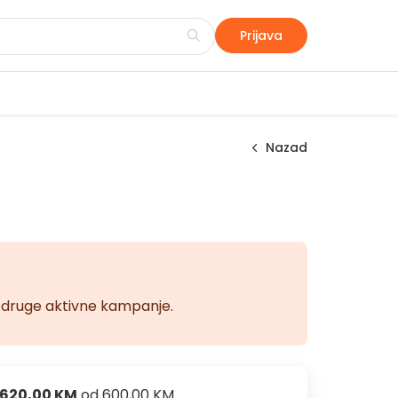
Prijava
Nazad
na druge aktivne kampanje.
620,00 KM
od
600,00 KM