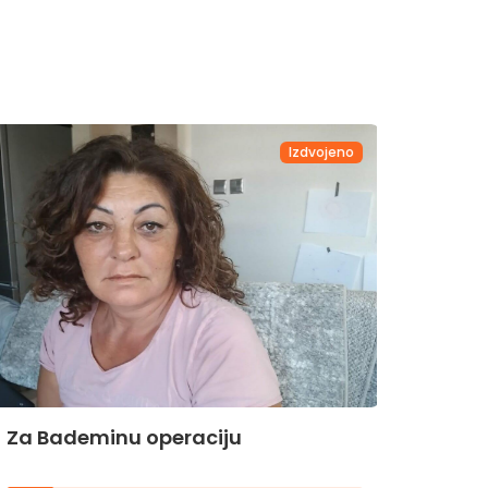
Izdvojeno
Za Bademinu operaciju
Za Hi