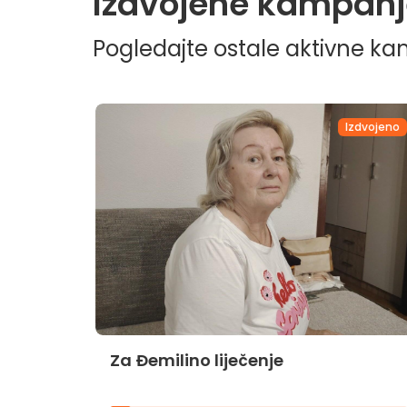
Izdvojene kampanj
Pogledajte ostale aktivne k
dvojeno
Izdvojeno
Za Đemilino liječenje
jnika