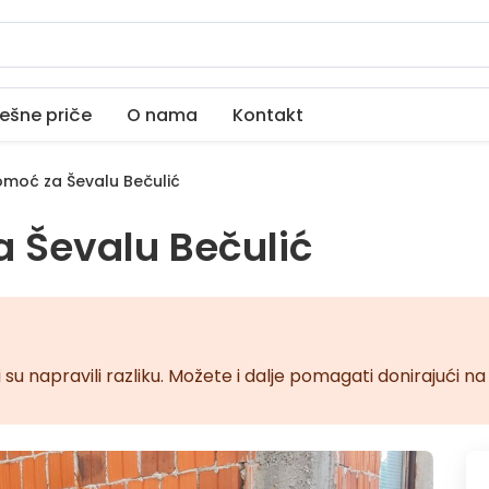
ešne priče
O nama
Kontakt
moć za Ševalu Bečulić
 Ševalu Bečulić
 su napravili razliku. Možete i dalje pomagati donirajući 