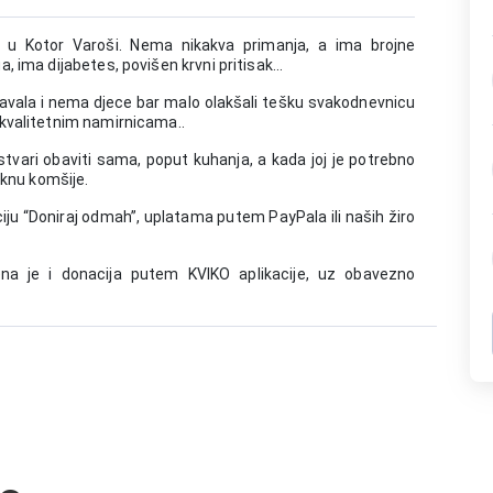
i u Kotor Varoši. Nema nikakva primanja, a ima brojne
 ima dijabetes, povišen krvni pritisak...
davala i nema djece bar malo olakšali tešku svakodnevnicu
 kvalitetnim namirnicama..
tvari obaviti sama, poput kuhanja, a kada joj je potrebno
eknu komšije.
ju “Doniraj odmah”, uplatama putem PayPala ili naših žiro
na je i donacija putem KVIKO aplikacije, uz obavezno