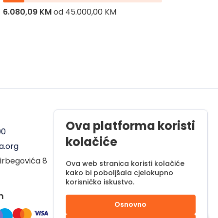
6.080,09 KM
od
45.000,00 KM
8.206,
Radno vrijeme
Ova platforma koristi
00
Pon - Pet od 08 do 17h
kolačiće
a.org
Sub od 10 do 17h
irbegovića 8
Nedjelja - neradni dan
Ova web stranica koristi kolačiće
kako bi poboljšala cjelokupno
korisničko iskustvo.
m
Osnovno