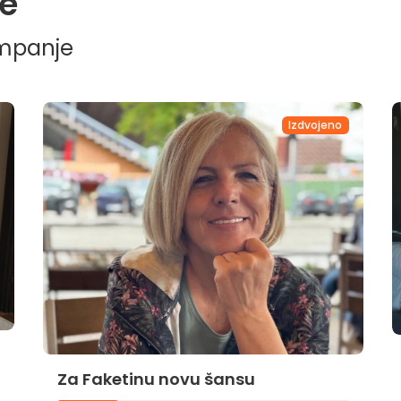
e
ampanje
Izdvojeno
Za Faketinu novu šansu