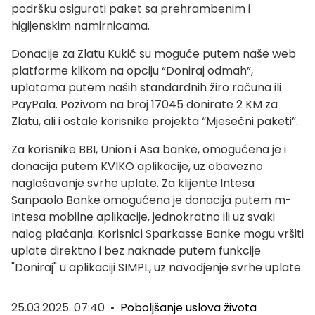
podršku osigurati paket sa prehrambenim i
higijenskim namirnicama.
Donacije za Zlatu Kukić su moguće putem naše web
platforme klikom na opciju “Doniraj odmah”,
uplatama putem naših standardnih žiro računa ili
PayPala. Pozivom na broj 17045 donirate 2 KM za
Zlatu, ali i ostale korisnike projekta “Mjesečni paketi”.
Za korisnike BBI, Union i Asa banke, omogućena je i
donacija putem KVIKO aplikacije, uz obavezno
naglašavanje svrhe uplate. Za klijente Intesa
Sanpaolo Banke omogućena je donacija putem m-
Intesa mobilne aplikacije, jednokratno ili uz svaki
nalog plaćanja. Korisnici Sparkasse Banke mogu vršiti
uplate direktno i bez naknade putem funkcije
"Doniraj" u aplikaciji SIMPL, uz navodjenje svrhe uplate.
25.03.2025. 07:40
•
Poboljšanje uslova života