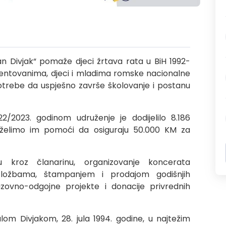
n Divjak“ pomaže djeci žrtava rata u BiH 1992-
talentovanima, djeci i mladima romske nacionalne
potrebe da uspješno završe školovanje i postanu
2023. godinom udruženje je dodijelilo 8.186
 želimo im pomoći da osiguraju 50.000 KM za
ju kroz članarinu, organizovanje koncerata
zložbama, štampanjem i prodajom godišnjih
zovno-odgojne projekte i donacije privrednih
om Divjakom, 28. jula 1994. godine, u najtežim