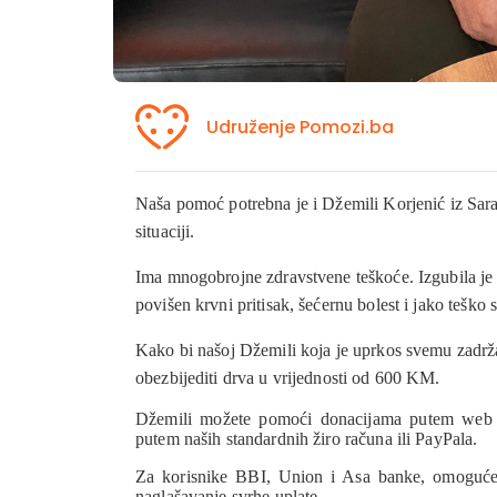
Udruženje Pomozi.ba
Naša pomoć potrebna je i Džemili Korjenić iz Saraje
situaciji.
Ima mnogobrojne zdravstvene teškoće. Izgubila je 
povišen krvni pritisak, šećernu bolest i jako teško
Kako bi našoj Džemili koja je uprkos svemu zadržal
obezbijediti drva u vrijednosti od 600 KM.
Džemili možete pomoći donacijama
putem web 
putem naših standardnih žiro računa ili PayPala.
Za korisnike BBI, Union i Asa banke, omoguće
naglašavanje svrhe uplate.