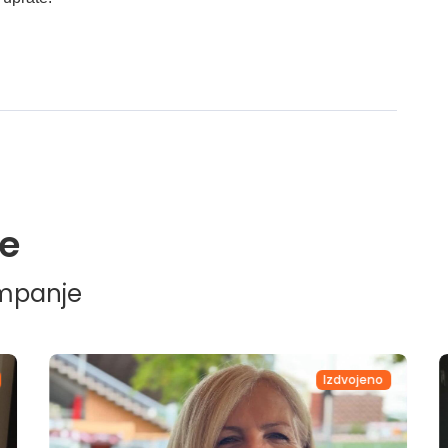
e
ampanje
Izdvojeno