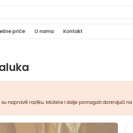
ešne priče
O nama
Kontakt
Čaluka
 su napravili razliku. Možete i dalje pomagati donirajući 