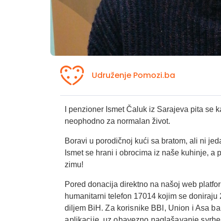
Udruženje Pomozi.ba
I penzioner Ismet Čaluk iz Sarajeva pita se k
neophodno za normalan život.
Boravi u porodičnoj kući sa bratom, ali ni jed
Ismet se hrani i obrocima iz naše kuhinje, 
zimu!
Pored donacija direktno na našoj web platfo
humanitarni telefon 17014 kojim se doniraju
diljem BiH.
Za korisnike BBI, Union i Asa 
aplikacije, uz obavezno naglašavanje svrhe