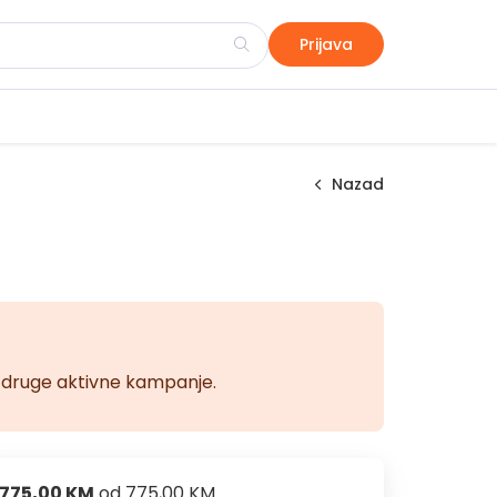
Prijava
Nazad
na druge aktivne kampanje.
775,00 KM
od
775,00 KM