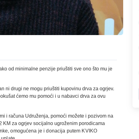
ako od minimalne penzije priuštiti sve ono što mu je
an ni drugi ne mogu priuštiti kupovinu drva za ogrjev.
a pokušat ćemo mu pomoći i u nabavci drva za ovu
rmi i računa Udruženja, pomoći možete i pozivom na
 2 KM za ogrjev socijalno ugroženim porodicama
banke, omogućena je i donacija putem KVIKO
 uplate.