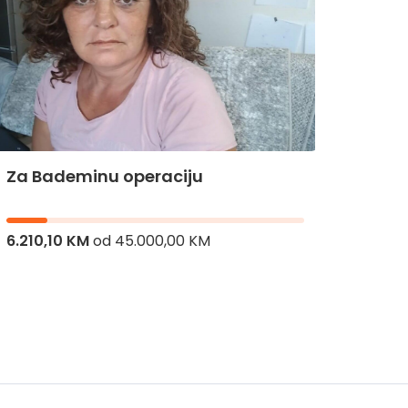
Za Bademinu operaciju
Za Hi
6.210,10 KM
od
45.000,00 KM
8.336,