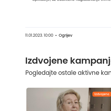
11.01.2023. 10:00
•
Ogrijev
Izdvojene kampanj
Pogledajte ostale aktivne k
dvojeno
Izdvojeno