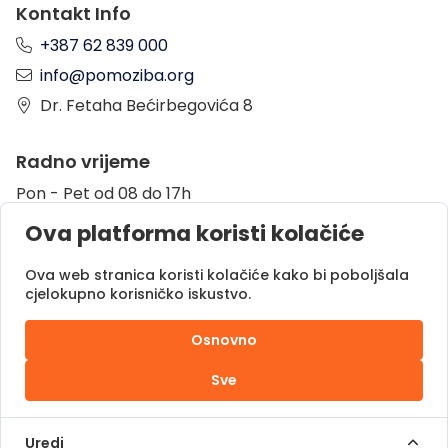
Kontakt Info
+387 62 839 000
info@pomoziba.org
Dr. Fetaha Bećirbegovića 8
Radno vrijeme
Pon - Pet od 08 do 17h
Sub od 10 do 17h
Ova platforma koristi kolačiće
Nedjelja - neradni dan
Ova web stranica koristi kolačiće kako bi poboljšala
cjelokupno korisničko iskustvo.
Donacije putem
Osnovno
Sve
Pomozi.ba © 2025.
Sva prava zadržana |
Uredi
Powered by
DOC.ba