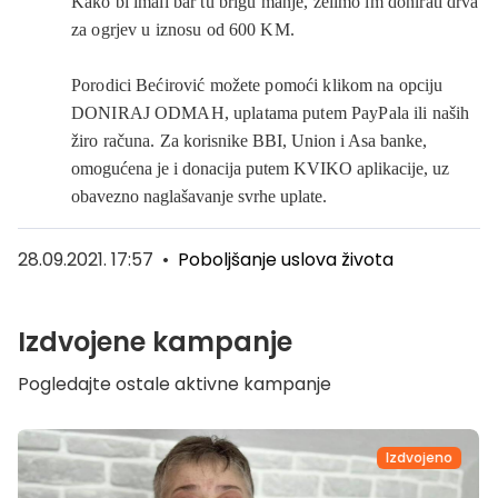
Kako bi imali bar tu brigu manje, želimo im donirati drva
za ogrjev u iznosu od 600 KM.
Porodici Bećirović možete pomoći
klikom na opciju
DONIRAJ ODMAH, uplatama putem PayPala ili naših
žiro računa.
Za korisnike BBI, Union i Asa banke,
omogućena je i donacija putem KVIKO aplikacije, uz
obavezno naglašavanje svrhe uplate.
28.09.2021. 17:57
•
Poboljšanje uslova života
Izdvojene kampanje
Pogledajte ostale aktivne kampanje
Izdvojeno