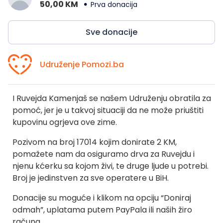
50,00 KM
Prva donacija
Sve donacije
Udruženje Pomozi.ba
I Ruvejda Kamenjaš se našem Udruženju obratila za
pomoć, jer je u takvoj situaciji da ne može priuštiti
kupovinu ogrjeva ove zime.
Pozivom na broj 17014 kojim donirate 2 KM,
pomažete nam da osiguramo drva za Ruvejdu i
njenu kćerku sa kojom živi, te druge ljude u potrebi.
Broj je jedinstven za sve operatere u BiH.
Donacije su moguće i klikom na opciju “Doniraj
odmah”, uplatama putem PayPala ili naših žiro
računa.