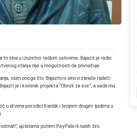
sa tri sina u izuzetno teškim uslovima. Bajazit je radio
tvenog stanja nije u mogućnosti da privređuje.
ja, osim onoga što Bajazitovi sinovi zarade radeći
jazit je i korisnik projekta “Obrok za sve”, a sada mu
u drvima porodici Karišik i brojnim drugim ljudima u
e.
j odmah”, uplatama putem PayPala ili naših žiro