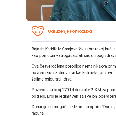
Udruženje Pomozi.ba
Bajazit Karišik iz Sarajeva živi u bratovoj kući 
kao pomoćni vatrogasac, ali sada, zbog zdravs
Ova četveročlana porodica nema nikakva priman
povremeno na dnevnicu kada ih neko pozove. Ba
želimo osigurati i drva.
Pozivom na broj 17014 donirate 2 KM za pomoć 
potrebi. Broj je jedinstven za sve bh. operater
Donacije su moguće i klikom na opciju “Donira
računa.