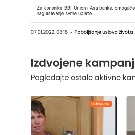
Za korisnike BBI, Union i Asa banke, omoguće
naglašavanje svrhe uplate.
07.01.2022. 08:18
•
Poboljšanje uslova života
Izdvojene kampanj
Pogledajte ostale aktivne k
dvojeno
Izdvojeno