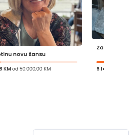
Za Bademinu operaciju
Za Hi
6.140,09 KM
od
45.000,00 KM
8.216,
Radno vrijeme