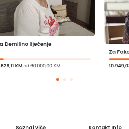
Za Faketinu novu šansu
10.949,08 KM
od
50.000,00 KM
Saznaj više
Kontakt Info