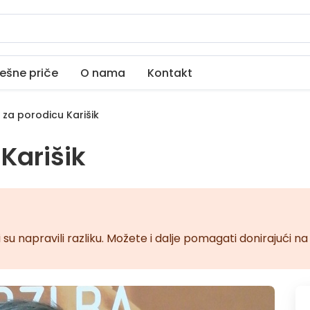
ešne priče
O nama
Kontakt
 za porodicu Karišik
Karišik
 su napravili razliku. Možete i dalje pomagati donirajući 