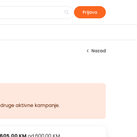
Prijava
Nazad
na druge aktivne kampanje.
605,00 KM
od
600,00 KM