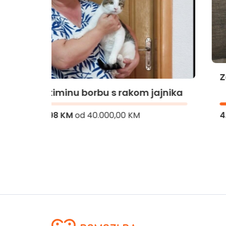
Za Đemilino liječenje
jnika
4.628,11 KM
od
60.000,00 KM