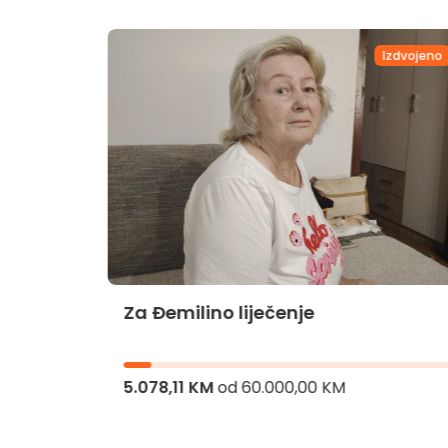
dvojeno
Izdvojeno
Za Đemilino liječenje
jnika
5.078,11 KM
od
60.000,00 KM