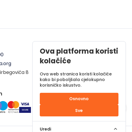
Radno vrijeme
Ova platforma koristi
00
Pon - Pet od 08 do 17h
kolačiće
a.org
Sub od 10 do 17h
irbegovića 8
Nedjelja - neradni dan
Ova web stranica koristi kolačiće
kako bi poboljšala cjelokupno
korisničko iskustvo.
m
Osnovno
Sve
Uredi