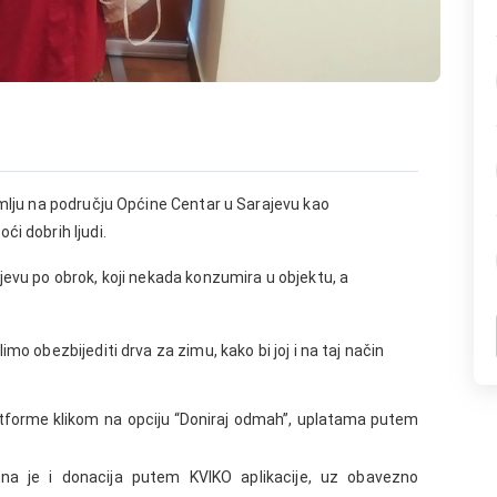
emlju na području Općine Centar u Sarajevu kao
i dobrih ljudi.
jevu po obrok, koji nekada konzumira u objektu, a
mo obezbijediti drva za zimu, kako bi joj i na taj način
forme klikom na opciju “Doniraj odmah”, uplatama putem
na je i donacija putem KVIKO aplikacije, uz obavezno