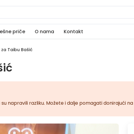
ešne priče
O nama
Kontakt
 za Taibu Bašić
šić
 su napravili razliku. Možete i dalje pomagati donirajući 