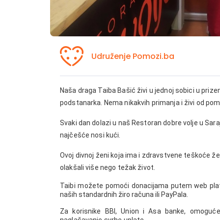
Udruženje Pomozi.ba
Naša draga Taiba Bašić živi u jednoj sobici u priz
podstanarka. Nema nikakvih primanja i živi od pomoć
Svaki dan dolazi u naš Restoran dobre volje u Sara
najčešće nosi kući.
Ovoj divnoj ženi koja ima i zdravstvene teškoće želi
olakšali više nego težak život.
Taibi možete po
moći donacijama putem web plat
naših standardnih žiro računa ili PayPala.
Za korisnike BBI, Union i Asa banke, omoguće