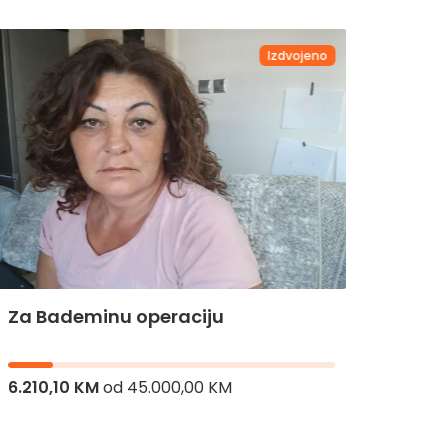
Izdvojeno
Za Bademinu operaciju
Za Hi
6.210,10 KM
od
45.000,00 KM
8.336,