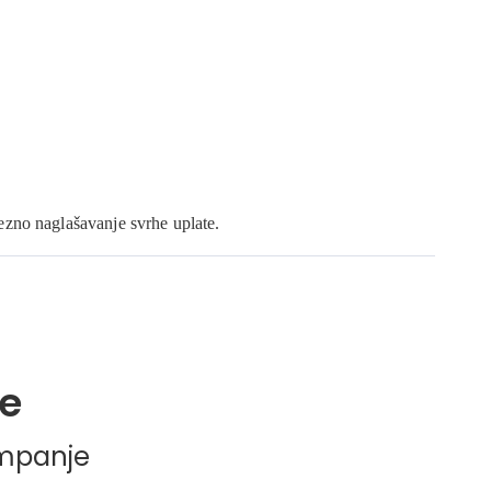
ezno naglašavanje svrhe uplate.
e
ampanje