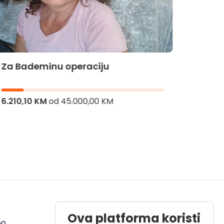
Za Bademinu operaciju
Za Hi
6.210,10 KM
od
45.000,00 KM
8.286,
Radno vrijeme
Ova platforma koristi