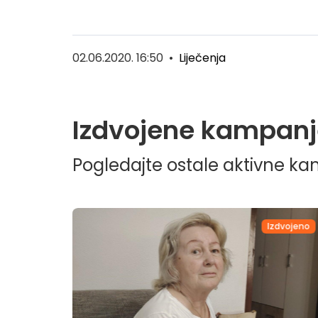
02.06.2020. 16:50
•
Liječenja
Izdvojene kampanj
Pogledajte ostale aktivne k
dvojeno
Izdvojeno