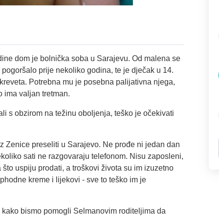
dine dom je bolnička soba u Sarajevu. Od malena se
 pogoršalo prije nekoliko godina, te je dječak u 14.
 kreveta. Potrebna mu je posebna palijativna njega,
o ima valjan tretman.
li s obzirom na težinu oboljenja, teško je očekivati
 iz Zenice
preseliti u Sarajevo. Ne prođe ni jedan dan
koliko sati ne razgovaraju telefonom. Nisu zaposleni,
što uspiju prodati, a troškovi života su im izuzetno
hodne kreme i lijekovi - sve to teško im je
 kako bismo pomogli Selmanovim roditeljima da