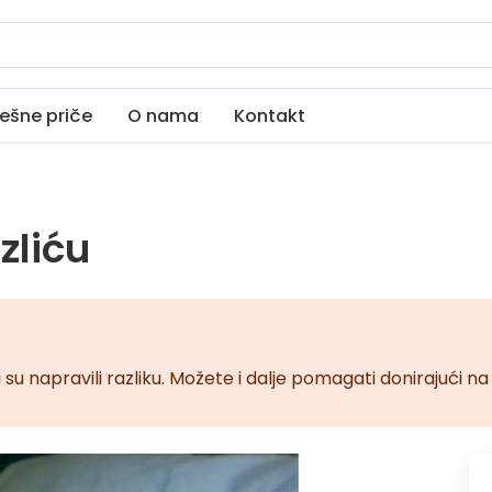
ešne priče
O nama
Kontakt
u
zliću
 su napravili razliku. Možete i dalje pomagati donirajući 