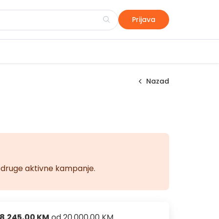
Prijava
Nazad
na druge aktivne kampanje.
8.245,00 KM
od
20.000,00 KM