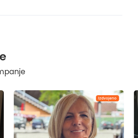
e
ampanje
Izdvojeno