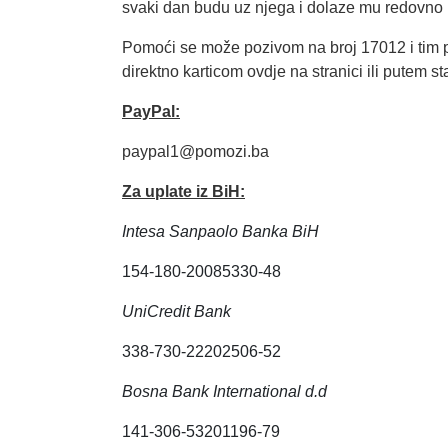
svaki dan budu uz njega i dolaze mu redovno 
Pomoći se može pozivom na broj 17012 i tim p
direktno karticom ovdje na stranici ili putem
PayPal:
paypal1@pomozi.ba
Za uplate iz BiH:
Intesa Sanpaolo Banka BiH
154-180-20085330-48
UniCredit Bank
338-730-22202506-52
Bosna Bank International d.d
141-306-53201196-79