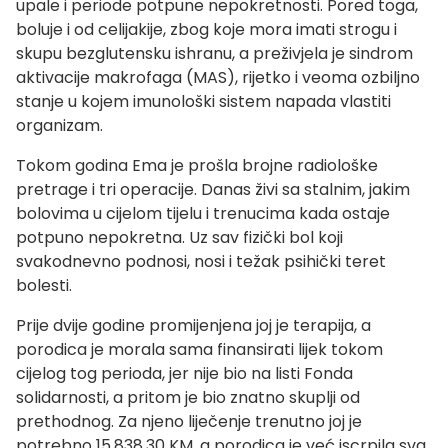
upale i periode potpune nepokretnosti. Pored toga,
boluje i od celijakije, zbog koje mora imati strogu i
skupu bezglutensku ishranu, a preživjela je sindrom
aktivacije makrofaga (MAS), rijetko i veoma ozbiljno
stanje u kojem imunološki sistem napada vlastiti
organizam.
Tokom godina Ema je prošla brojne radiološke
pretrage i tri operacije. Danas živi sa stalnim, jakim
bolovima u cijelom tijelu i trenucima kada ostaje
potpuno nepokretna. Uz sav fizički bol koji
svakodnevno podnosi, nosi i težak psihički teret
bolesti.
Prije dvije godine promijenjena joj je terapija, a
porodica je morala sama finansirati lijek tokom
cijelog tog perioda, jer nije bio na listi Fonda
solidarnosti, a pritom je bio znatno skuplji od
prethodnog. Za njeno liječenje trenutno joj je
potrebno 15.838,30 KM, a porodica je već iscrpila sva