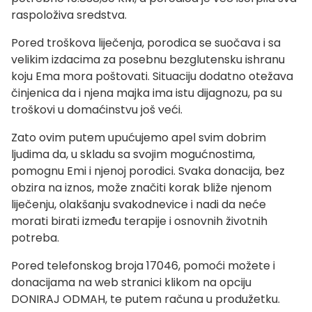
raspoloživa sredstva.
Pored troškova liječenja, porodica se suočava i sa
velikim izdacima za posebnu bezglutensku ishranu
koju Ema mora poštovati. Situaciju dodatno otežava
činjenica da i njena majka ima istu dijagnozu, pa su
troškovi u domaćinstvu još veći.
Zato ovim putem upućujemo apel svim dobrim
ljudima da, u skladu sa svojim mogućnostima,
pomognu Emi i njenoj porodici. Svaka donacija, bez
obzira na iznos, može značiti korak bliže njenom
liječenju, olakšanju svakodnevice i nadi da neće
morati birati između terapije i osnovnih životnih
potreba.
Pored telefonskog broja 17046, pomoći možete i
donacijama na web stranici klikom na opciju
DONIRAJ ODMAH, te putem računa u produžetku.