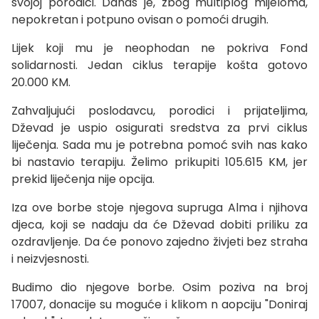
svojoj porodici. Danas je, zbog multiplog mijeloma,
nepokretan i potpuno ovisan o pomoći drugih.
Lijek koji mu je neophodan ne pokriva Fond
solidarnosti. Jedan ciklus terapije košta gotovo
20.000 KM.
Zahvaljujući poslodavcu, porodici i prijateljima,
Dževad je uspio osigurati sredstva za prvi ciklus
liječenja. Sada mu je potrebna pomoć svih nas kako
bi nastavio terapiju. Želimo prikupiti 105.615 KM, jer
prekid liječenja nije opcija.
Iza ove borbe stoje njegova supruga Alma i njihova
djeca, koji se nadaju da će Dževad dobiti priliku za
ozdravljenje. Da će ponovo zajedno živjeti bez straha
i neizvjesnosti.
Budimo dio njegove borbe. Osim poziva na broj
17007, donacije su moguće i klikom n aopciju "Doniraj