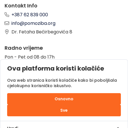
Kontakt Info
+387 62 839 000
info@pomoziba.org
Dr. Fetaha Bećirbegovića 8
Radno vrijeme
Pon - Pet od 08 do 17h
Sub od 10 do 17h
Ova platforma koristi kolačiće
Nedjelja - neradni dan
Ova web stranica koristi kolačiće kako bi poboljšala
cjelokupno korisničko iskustvo.
Donacije putem
Osnovno
Sve
Pomozi.ba © 2025.
Sva prava zadržana |