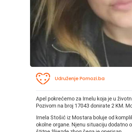
Udruženje Pomozi.ba
Apel pokrećemo za Irnelu koja je u živo
Pozivom na broj 17043 donirate 2 KM. Mo
Irnela Stošić iz Mostara boluje od kompl
okolne organe. Njenu situaciju dodatno o
štitne žlijezde zbog čega je operisan.