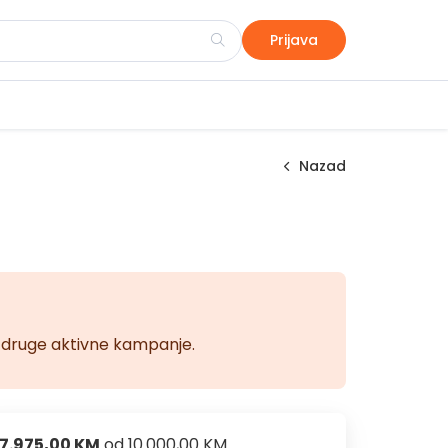
Prijava
Nazad
na druge aktivne kampanje.
7.975,00 KM
od
10.000,00 KM