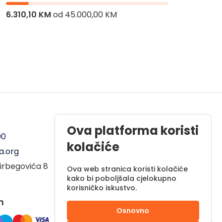
6.310,10 KM
od
45.000,00 KM
8.416,
Radno vrijeme
Ova platforma koristi
00
Pon - Pet od 08 do 17h
kolačiće
a.org
Sub od 10 do 17h
irbegovića 8
Nedjelja - neradni dan
Ova web stranica koristi kolačiće
kako bi poboljšala cjelokupno
korisničko iskustvo.
m
Osnovno