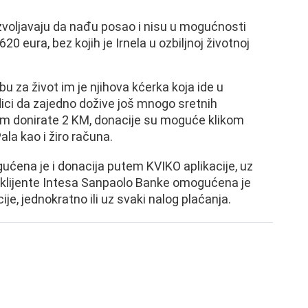
voljavaju da nađu posao i nisu u mogućnosti
0 eura, bez kojih je Irnela u ozbiljnoj životnoj
 za život im je njihova kćerka koja ide u
dici da zajedno dožive još mnogo sretnih
jim donirate 2 KM, donacije su moguće klikom
la kao i žiro računa.
gućena je i donacija putem KVIKO aplikacije, uz
 klijente Intesa Sanpaolo Banke omogućena je
e, jednokratno ili uz svaki nalog plaćanja.