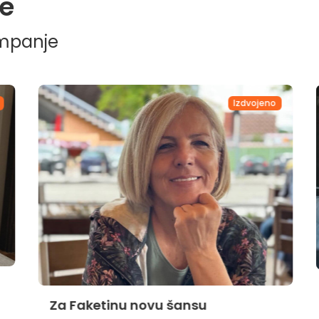
e
ampanje
Izdvojeno
Za Faketinu novu šansu