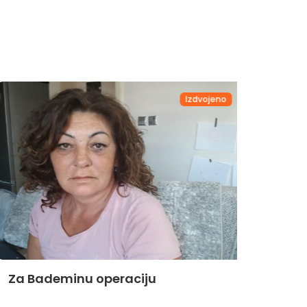
Izdvojeno
Za Bademinu operaciju
Za Hi