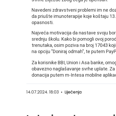
Navedeni zdravstveni problemi im ne doz
da priušte imunoterapije koje koštaju 13.62
opasnosti.
Najveća motivacija da nastave svoju borbu
srednju školu. Kako bi pomogli ovoj poro
trenutaka, osim poziva na broj 17043 ko
na opciju "Doniraj odmah", te putem PayPa
Za korisnike BBI, Union i Asa banke, omo
obavezno naglašavanje svrhe uplate. Za
donacija putem m-Intesa mobilne aplikacij
14.07.2024. 18:03
•
Liječenja