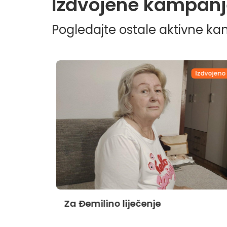
Izdvojene kampanj
Pogledajte ostale aktivne k
dvojeno
Izdvojeno
Za Đemilino liječenje
jnika