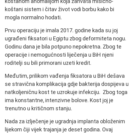
koštanom anomalijom koja zahvata mišićno-
koštani sistem i čitav život vodi borbu kako bi
mogla normalno hodati.
Prvu operaciju je imala 2017. godine kada su joj
ugrađeni fiksatori u Egiptu zbog deformiteta nogu.
Godinu dana je bila potpuno nepokretna. Zbog te
operacije i nemogućnosti liječenja u BiH njeni
roditelji su bili primorani uzeti kredit.
Međutim, prilikom vađenja fiksatora u BiH dešava
se stravična komplikacija gdje bakterija dospijeva u
natkoljeničnu kost te uzrokuje infekciju. Zbog toga
ima konstantne, intenzivne bolove. Kost joj je
trenutno u kritičnom stanju.
Nada za izlječenje je ugradnja implanta obloženim
lijekom čiji vijek trajanja je deset godina. Ovaj