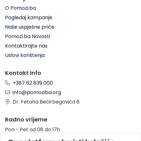
O Pomozi.ba
Pogledaj kampanje
Naše uspješne priče
Pomozi.ba Novosti
Kontaktirajte nas
Uslovi korištenja
Kontakt Info
+387 62 839 000
info@pomoziba.org
Dr. Fetaha Bećirbegovića 8
Radno vrijeme
Pon - Pet od 08 do 17h
Sub od 10 do 17h