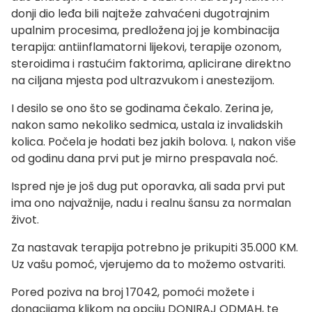
donji dio leđa bili najteže zahvaćeni dugotrajnim
upalnim procesima, predložena joj je kombinacija
terapija: antiinflamatorni lijekovi, terapije ozonom,
steroidima i rastućim faktorima, aplicirane direktno
na ciljana mjesta pod ultrazvukom i anestezijom.
I desilo se ono što se godinama čekalo. Zerina je,
nakon samo nekoliko sedmica, ustala iz invalidskih
kolica. Počela je hodati bez jakih bolova. I, nakon više
od godinu dana prvi put je mirno prespavala noć.
Ispred nje je još dug put oporavka, ali sada prvi put
ima ono najvažnije, nadu i realnu šansu za normalan
život.
Za nastavak terapija potrebno je prikupiti 35.000 KM.
Uz vašu pomoć, vjerujemo da to možemo ostvariti.
Pored poziva na broj 17042, pomoći možete i
donacijama klikom na opciju DONIRAJ ODMAH, te