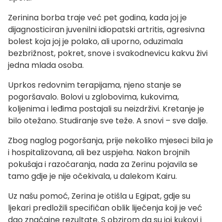
Zerinina borba traje već pet godina, kada joj je
dijagnosticiran juvenilni idiopatski artritis, agresivna
bolest koja joj je polako, ali uporno, oduzimala
bezbrižnost, pokret, snove i svakodnevicu kakvu živi
jedna mlada osoba.
Uprkos redovnim terapijama, njeno stanje se
pogoršavalo. Bolovi u zglobovima, kukovima,
koljenima i leđima postajali su neizdrživi. Kretanje je
bilo otežano. Studiranje sve teže. A snovi – sve dalje.
Zbog naglog pogoršanja, prije nekoliko mjeseci bila je
i hospitalizovana, ali bez uspjeha. Nakon brojnih
pokušaja i razočaranja, nada za Zerinu pojavila se
tamo gdje je nije očekivala, u dalekom Kairu.
Uz našu pomoć, Zerina je otišla u Egipat, gdje su
ljekari predložili specifičan oblik liječenja koji je već
dao značajne rezultate. S obzirom da su joj kukovi i