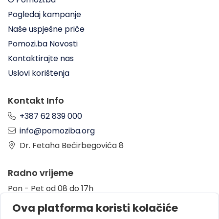
Pogledaj kampanje
Naše uspješne priče
Pomozi.ba Novosti
Kontaktirajte nas
Uslovi korištenja
Kontakt Info
+387 62 839 000
info@pomoziba.org
Dr. Fetaha Bećirbegovića 8
Radno vrijeme
Pon - Pet od 08 do 17h
Sub od 10 do 17h
Ova platforma koristi kolačiće
Nedjelja - neradni dan