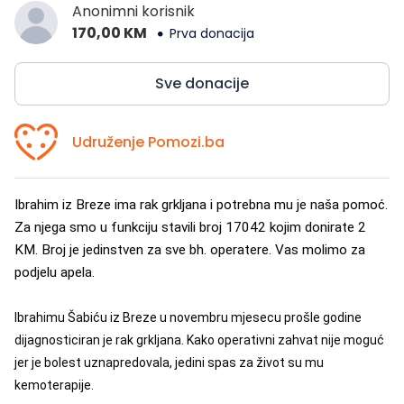
Anonimni korisnik
170,00 KM
Prva donacija
Sve donacije
Udruženje Pomozi.ba
Ibrahim iz Breze ima rak grkljana i potrebna mu je naša pomoć.
Za njega smo u funkciju stavili broj 17042 kojim donirate 2
KM. Broj je jedinstven za sve bh. operatere. Vas molimo za
podjelu apela.
Ibrahimu Šabiću iz Breze u novembru mjesecu prošle godine
dijagnosticiran je rak grkljana. Kako operativni zahvat nije moguć
jer je bolest uznapredovala, jedini spas za život su mu
kemoterapije.