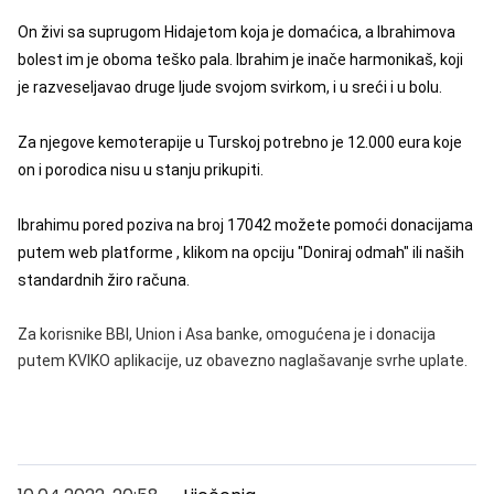
On živi sa suprugom Hidajetom koja je domaćica, a Ibrahimova
bolest im je oboma teško pala. Ibrahim je inače harmonikaš, koji
je razveseljavao druge ljude svojom svirkom, i u sreći i u bolu.
Za njegove kemoterapije u Turskoj potrebno je 12.000 eura koje
on i porodica nisu u stanju prikupiti.
Ibrahimu pored poziva na broj 17042 možete pomoći donacijama
putem web platforme , klikom na opciju "Doniraj odmah" ili naših
standardnih žiro računa.
Za korisnike BBI, Union i Asa banke, omogućena je i donacija
putem KVIKO aplikacije, uz obavezno naglašavanje svrhe uplate.