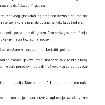
anas ima dječaka od 11 godina.
kon redovnog ginekološkog pregleda saznaje da ima rak.
ih terapija koje je primala godinama kako bi zatrudnila.
n biopsije potvrđena dijagnoza. Biva podvrgnuta zračenju i
ti. Rak je metastazirao na mozak.
e, otežano kretanje, a mora koristiti i pelene.
odica plaćala lijekove, međutim sada to više nije slučaj i
u i kredit, pored svih ostalih troškova koji su se povećali
ikom na opciju "Doniraj odmah" ili uplatama putem naših
na je i donacija putem KVIKO aplikacije, uz obavezno