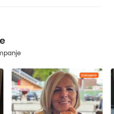
e
ampanje
Izdvojeno