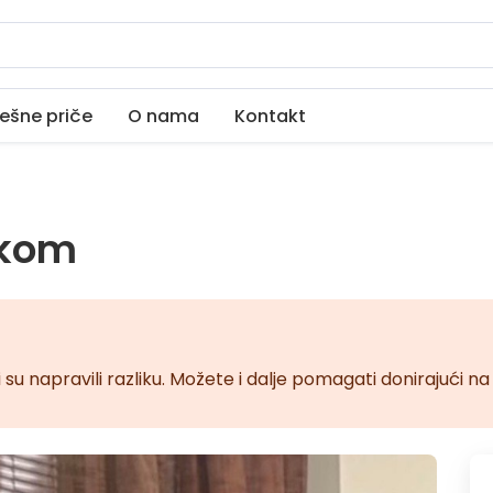
ešne priče
O nama
Kontakt
akom
 su napravili razliku. Možete i dalje pomagati donirajući 