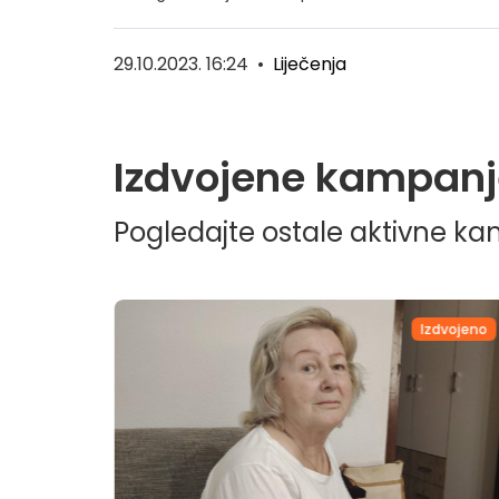
29.10.2023. 16:24
•
Liječenja
Izdvojene kampanj
Pogledajte ostale aktivne k
dvojeno
Izdvojeno