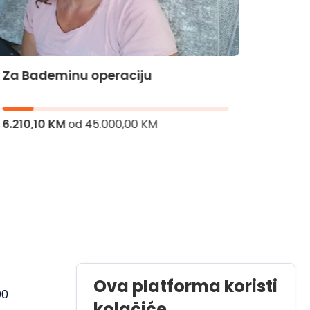
Za Bademinu operaciju
Za Hi
6.210,10 KM
od
45.000,00 KM
8.336,
Radno vrijeme
Ova platforma koristi
00
Pon - Pet od 08 do 17h
kolačiće