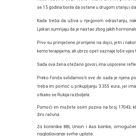
se 15 godina borila da ostane u drugom stanju i d
Kada treba da uživa u njegovom odrastanju, na
Ljekari sumnjaju da je nastao zbog jakih hormonaln
Prvo su primjećene promjene na dojci, jetri i nako
kemoterapijama, ali ubrzo opet saznaje loše vijes
Sada ova žena otežano govori, ima usporene refleks
Preko Fonda solidarnosti sve do sada je njena por
treba im pomoć u prikupljanju 3.355 eura, jer imaj
otkako se Rukija razboljela.
Pomoći im možete osim poziva na broj 17043, kl
žiro računa.
Za korisnike BBI, Union i Asa banke, omoguće
naglašavanje svrhe uplate.