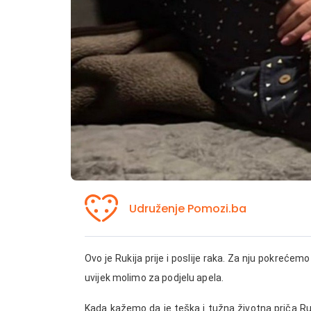
Udruženje Pomozi.ba
Ovo je Rukija prije i poslije raka. Za nju pokreće
uvijek molimo za podjelu apela.
Kada kažemo da je teška i tužna životna priča Ruk