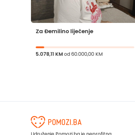
Za Đemilino liječenje
jnika
5.078,11 KM
od
60.000,00 KM
Udruženje Pomozi.ba je neprofitna