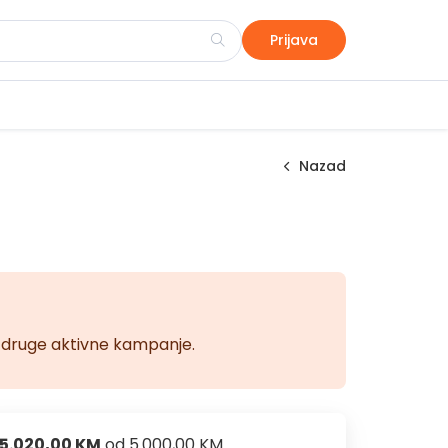
Prijava
Nazad
na druge aktivne kampanje.
5.020,00 KM
od
5.000,00 KM