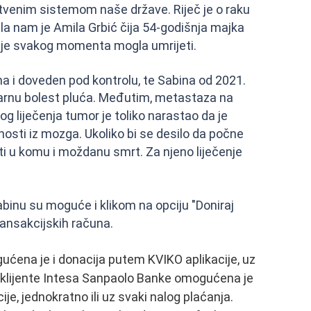
tvenim sistemom naše države. Riječ je o raku
a nam je Amila Grbić čija 54-godišnja majka
er je svakog momenta mogla umrijeti.
ma i doveden pod kontrolu, te Sabina od 2021.
marnu bolest pluća. Međutim, metastaza na
 liječenja tumor je toliko narastao da je
čnosti iz mozga. Ukoliko bi se desilo da počne
ti u komu i moždanu smrt. Za njeno liječenje
binu su moguće i klikom na opciju "Doniraj
ansakcijskih računa.
gućena je i donacija putem KVIKO aplikacije, uz
 klijente Intesa Sanpaolo Banke omogućena je
e, jednokratno ili uz svaki nalog plaćanja.