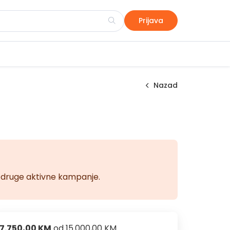
Prijava
Nazad
na druge aktivne kampanje.
7.750,00 KM
od
15.000,00 KM