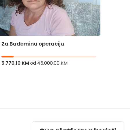
Za Bademinu operaciju
Za Hi
5.770,10 KM
od
45.000,00 KM
8.106,
Radno vrijeme