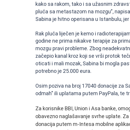
kako sa rakom, tako i sa užasnim zdravs
pluća sa metastazom na mozgu”, napisal
Sabina je hitno operisana u Istanbulu, j
Rak pluća liječen je kemo i radioterapija
godine ne prima nikakve terapije za pri
mozgu pravi probleme.
Zbog neadekvatnog
začepio kanal kroz koji se vrši protok te
oticati i mali mozak, Sabina bi mogla pas
potrebno je 25.000 eura.
Osim poziva na broj 17040 donacije za Sa
odmah" ili uplatama putem PayPala, te tr
Za korisnike BBI, Union i Asa banke, omo
obavezno naglašavanje svrhe uplate. Za
donacija putem m-Intesa mobilne aplikacij