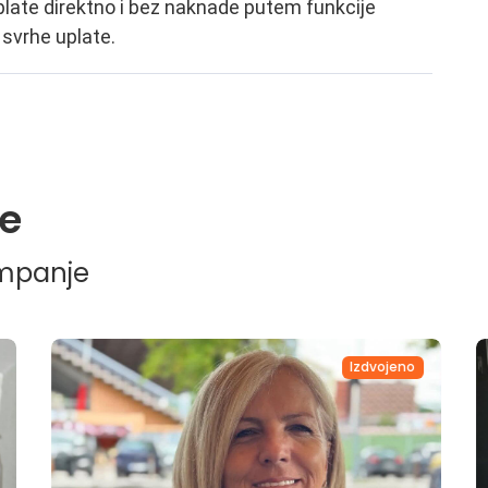
plate direktno i bez naknade putem funkcije
 svrhe uplate.
e
ampanje
Izdvojeno