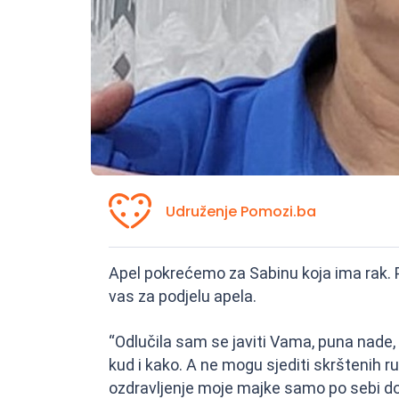
Udruženje Pomozi.ba
Apel pokrećemo za Sabinu koja ima rak. 
vas za podjelu apela.
“Odlučila sam se javiti Vama, puna nad
kud i kako. A ne mogu sjediti skrštenih r
ozdravljenje moje majke samo po sebi doć