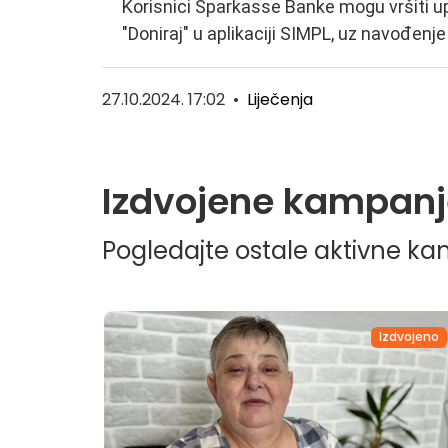
Korisnici Sparkasse Banke mogu vršiti u
"Doniraj" u aplikaciji SIMPL, uz navođenje
27.10.2024. 17:02
•
Liječenja
Izdvojene kampanj
Pogledajte ostale aktivne k
dvojeno
Izdvojeno