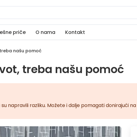
ešne priče
O nama
Kontakt
, treba našu pomoć
život, treba našu pomoć
 su napravili razliku. Možete i dalje pomagati donirajući 