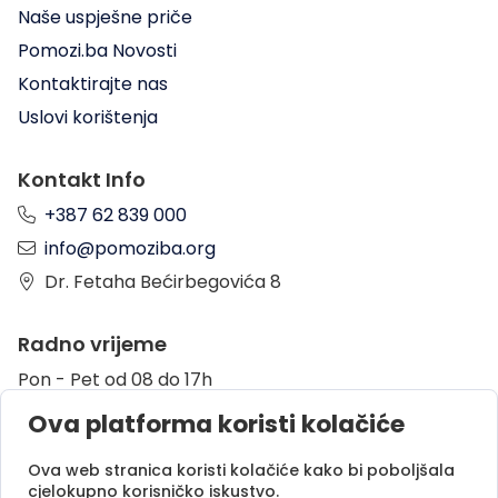
Naše uspješne priče
Pomozi.ba Novosti
Kontaktirajte nas
Uslovi korištenja
Kontakt Info
+387 62 839 000
info@pomoziba.org
Dr. Fetaha Bećirbegovića 8
Radno vrijeme
Pon - Pet od 08 do 17h
Sub od 10 do 17h
Ova platforma koristi kolačiće
Nedjelja - neradni dan
Ova web stranica koristi kolačiće kako bi poboljšala
cjelokupno korisničko iskustvo.