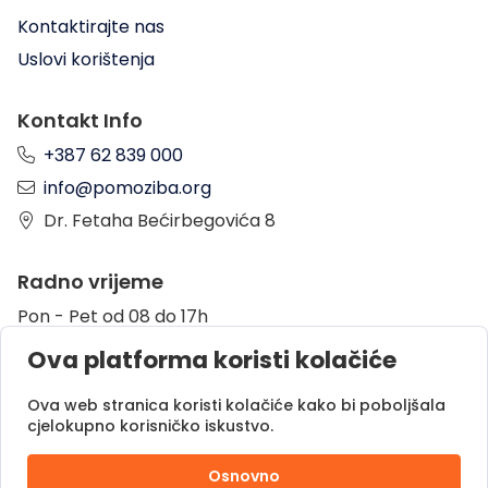
Kontaktirajte nas
Uslovi korištenja
Kontakt Info
+387 62 839 000
info@pomoziba.org
Dr. Fetaha Bećirbegovića 8
Radno vrijeme
Pon - Pet od 08 do 17h
Sub od 10 do 17h
Ova platforma koristi kolačiće
Nedjelja - neradni dan
Ova web stranica koristi kolačiće kako bi poboljšala
cjelokupno korisničko iskustvo.
Donacije putem
Osnovno