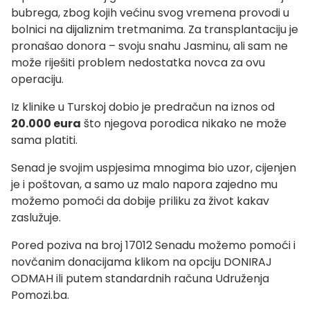
bubrega, zbog kojih većinu svog vremena provodi u
bolnici na dijaliznim tretmanima. Za transplantaciju je
pronašao donora – svoju snahu Jasminu, ali sam ne
može riješiti problem nedostatka novca za ovu
operaciju.
Iz klinike u Turskoj dobio je predračun na iznos od
20.000 eura
što njegova porodica nikako ne može
sama platiti.
Senad je svojim uspjesima mnogima bio uzor, cijenjen
je i poštovan, a samo uz malo napora zajedno mu
možemo pomoći da dobije priliku za život kakav
zaslužuje.
Pored poziva na broj 17012 Senadu možemo pomoći i
novčanim donacijama klikom na opciju DONIRAJ
ODMAH ili putem standardnih računa Udruženja
Pomozi.ba.