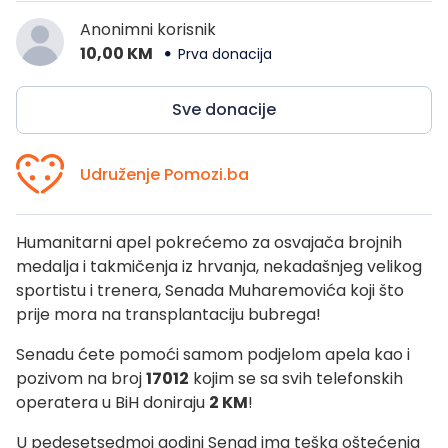
Anonimni korisnik
10,00 KM
Prva donacija
Sve donacije
Udruženje Pomozi.ba
Humanitarni apel pokrećemo za osvajača brojnih
medalja i takmičenja iz hrvanja, nekadašnjeg velikog
sportistu i trenera, Senada Muharemovića koji što
prije mora na transplantaciju bubrega!
Senadu ćete pomoći samom podjelom apela kao i
pozivom na broj
17012
kojim se sa svih telefonskih
operatera u BiH doniraju
2 KM
!
U pedesetsedmoj godini Senad ima teška oštećenja