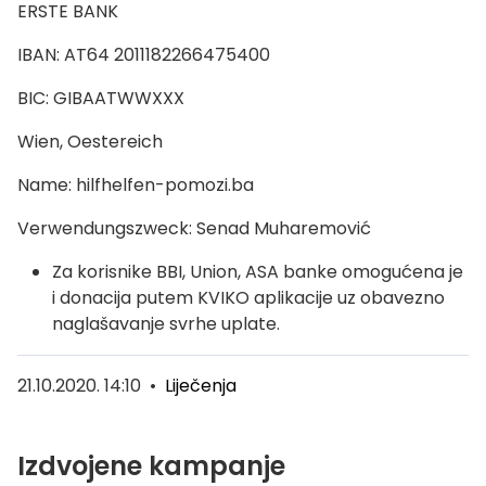
ERSTE BANK
IBAN: AT64 2011182266475400
BIC: GIBAATWWXXX
Wien, Oestereich
Name: hilfhelfen-pomozi.ba
Verwendungszweck: Senad Muharemović
Za korisnike BBI, Union, ASA banke omogućena je
i donacija putem KVIKO aplikacije uz obavezno
naglašavanje svrhe uplate.
21.10.2020. 14:10
•
Liječenja
Izdvojene kampanje