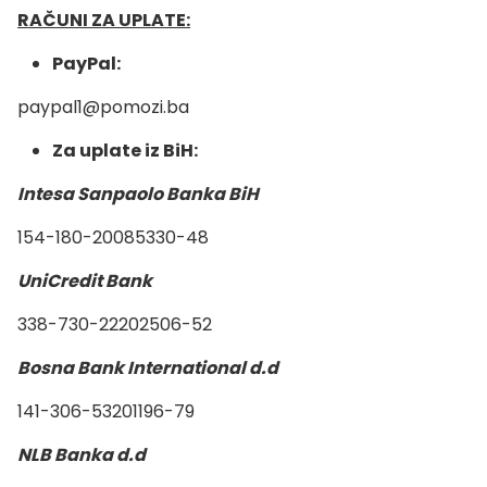
RAČUNI ZA UPLATE:
PayPal:
paypal1@pomozi.ba
Za uplate iz BiH:
Intesa Sanpaolo Banka BiH
154-180-20085330-48
UniCredit Bank
338-730-22202506-52
Bosna Bank International d.d
141-306-53201196-79
NLB Banka d.d