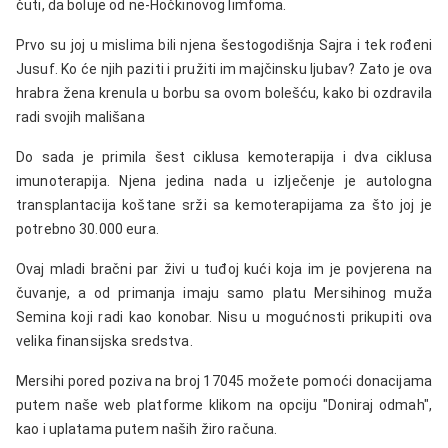
čuti, da boluje od ne-Hočkinovog limfoma.
Prvo su joj u mislima bili njena šestogodišnja Sajra i tek rođeni
Jusuf. Ko će njih paziti i pružiti im majčinsku ljubav? Zato je ova
hrabra žena krenula u borbu sa ovom bolešću, kako bi ozdravila
radi svojih mališana
Do sada je primila šest ciklusa kemoterapija i dva ciklusa
imunoterapija. Njena jedina nada u izlječenje je autologna
transplantacija koštane srži sa kemoterapijama za što joj je
potrebno 30.000 eura.
Ovaj mladi bračni par živi u tuđoj kući koja im je povjerena na
čuvanje, a od primanja imaju samo platu Mersihinog muža
Semina koji radi kao konobar. Nisu u mogućnosti prikupiti ova
velika finansijska sredstva.
Mersihi pored poziva na broj 17045 možete pomoći donacijama
putem naše web platforme klikom na opciju "Doniraj odmah",
kao i uplatama putem naših žiro računa.