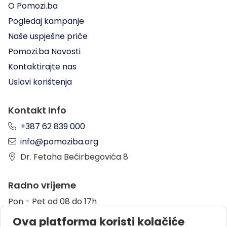
O Pomozi.ba
Pogledaj kampanje
Naše uspješne priče
Pomozi.ba Novosti
Kontaktirajte nas
Uslovi korištenja
Kontakt Info
+387 62 839 000
info@pomoziba.org
Dr. Fetaha Bećirbegovića 8
Radno vrijeme
Pon - Pet od 08 do 17h
Sub od 10 do 17h
Ova platforma koristi kolačiće