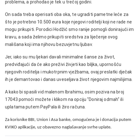
problema, a prohodao je tek u trećoj godini.
On sada treba operisati oba oka, te ugraditi pametne leće za
što je potrebno 10.500 eura koje njegovi roditelji koji ne rade ne
mogu prikupiti. Porodici Hodžić smo ranije pomogli donirajući im
kravu, a sada želimo prikupiti sredstva za liječenje ovog
mališana koji ima njihovu bezuvjetnu ljubav.
Jer, iako su mu ljekari davali minimalne šanse za život,
predviđajući da će ako preživi živjeti kao biljka, upornošću
njegovih roditelja i mukotrpnim vježbama, ovaj preslatki dječak
ih je demantovao i danas uveseljava život njegovim najmilijima.
A kako bi spasili vid malenom Ibrahimu, osim poziva na broj
17043 pomoći možete i klikom na opciju "Doniraj odmah" ili
uplatama putem PayPala ili žiro računa.
Za korisnike BBI, Union i Asa banke, omogućena je i donacija putem
KVIKO aplikacije, uz obavezno naglašavanje svrhe uplate.