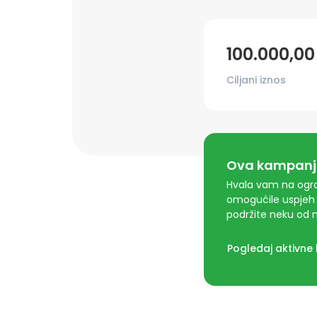
100.000,0
Ciljani iznos
Ova kampanja
Hvala vam na ogro
omogućile uspjeh 
podržite neku od n
Pogledaj aktivne