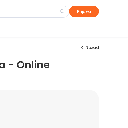
Prijava
Nazad
a - Online