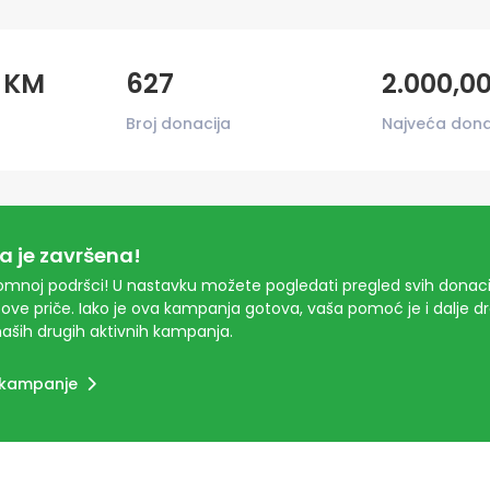
0 KM
627
2.000,0
Broj donacija
Najveća dona
 je završena!
mnoj podršci! U nastavku možete pogledati pregled svih donacij
ove priče. Iako je ova kampanja gotova, vaša pomoć je i dalje 
aših drugih aktivnih kampanja.
 kampanje