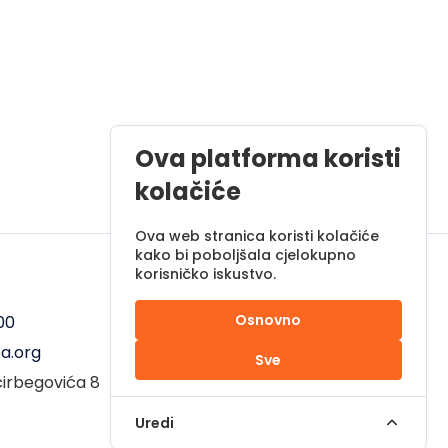
Ova platforma koristi
kolačiće
Ova web stranica koristi kolačiće
kako bi poboljšala cjelokupno
korisničko iskustvo.
Radno vrijeme
Osnovno
00
Pon - Pet od 08 do 17h
a.org
Sub od 10 do 17h
Sve
ćirbegovića 8
Nedjelja - neradni dan
Uredi