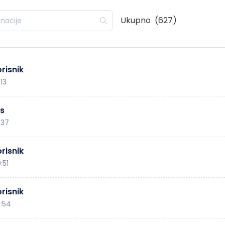
Ukupno
(627)
risnik
:13
s
:37
risnik
:51
risnik
0:54