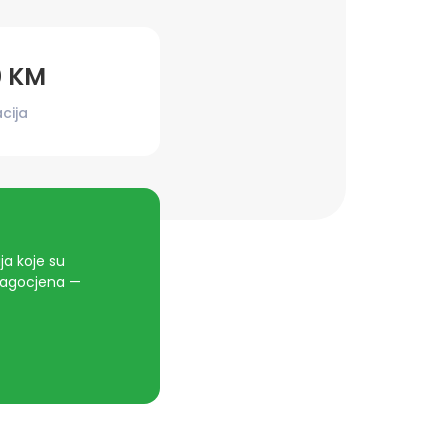
0 KM
cija
a koje su
dragocjena —