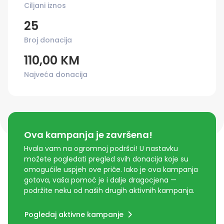
Ciljani iznos
25
Broj donacija
110,00 KM
Najveća donacija
Ova kampanja je završena!
Hvala vam na ogromnoj podršci! U nastavku
možete pogledati pregled svih donacija koje su
omogućile uspjeh ove priče. Iako je ova kampanja
gotova, vaša pomoć je i dalje dragocjena —
podržite neku od naših drugih aktivnih kampanja.
Pogledaj aktivne kampanje