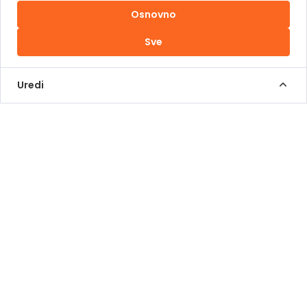
Osnovno
Uslovi korištenja
Sve
Kontakt Info
+387 62 839 000
Uredi
info@pomoziba.org
Dr. Fetaha Bećirbegovića 8
Radno vrijeme
Pon - Pet od 08 do 17h
Sub od 10 do 17h
Nedjelja - neradni dan
Donacije putem