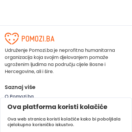
Udruženje Pomozi.ba je neprofitna humanitarna
organizacija koja svojim djelovanjem pomaže
ugroženim ljudima na području cijele Bosne i
Hercegovine, ali i šire.
Saznaj više
O Pomozi.ba
Pogledaj kampanje
Ova platforma koristi kolačiće
Naše uspješne priče
Ova web stranica koristi kolačiće kako bi poboljšala
Pomozi.ba Novosti
cjelokupno korisničko iskustvo.
Kontaktirajte nas