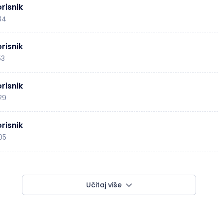
risnik
:34
risnik
53
risnik
:29
risnik
:05
Učitaj više