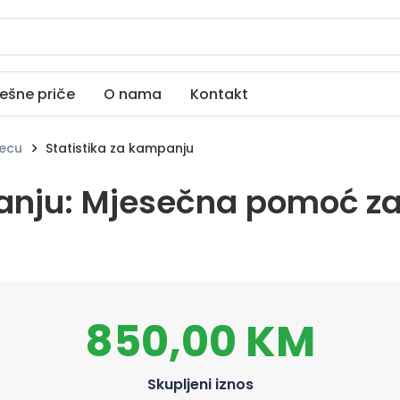
ešne priče
O nama
Kontakt
jecu
Statistika za kampanju
anju: Mjesečna pomoć za 
850,00 KM
Skupljeni iznos