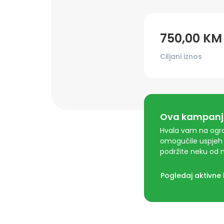
750,00 KM
Ciljani iznos
Ova kampanja
Hvala vam na ogro
omogućile uspjeh 
podržite neku od n
Pogledaj aktivne