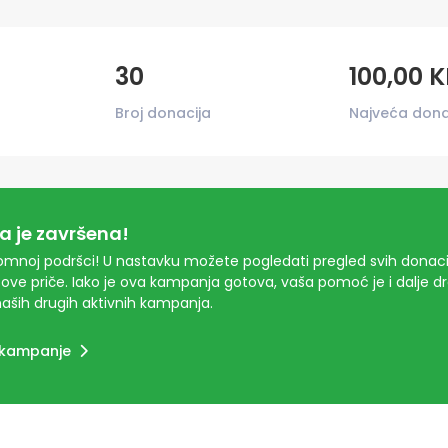
30
100,00 
Broj donacija
Najveća dona
 je završena!
mnoj podršci! U nastavku možete pogledati pregled svih donacij
ove priče. Iako je ova kampanja gotova, vaša pomoć je i dalje 
aših drugih aktivnih kampanja.
 kampanje