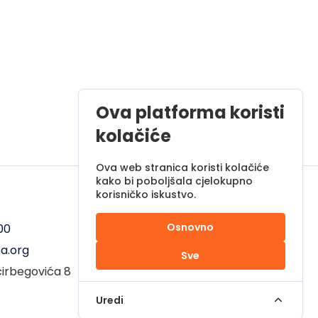
Ova platforma koristi
kolačiće
Ova web stranica koristi kolačiće
kako bi poboljšala cjelokupno
korisničko iskustvo.
Radno vrijeme
Osnovno
00
Pon - Pet od 08 do 17h
a.org
Sub od 10 do 17h
Sve
ćirbegovića 8
Nedjelja - neradni dan
Uredi