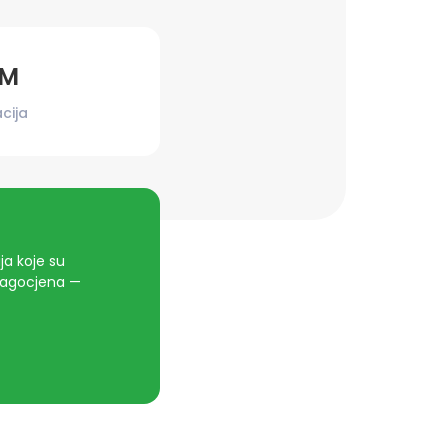
KM
cija
a koje su
dragocjena —