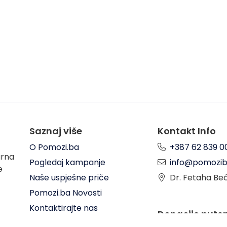
Saznaj više
Kontakt Info
O Pomozi.ba
+387 62 839 0
arna
Pogledaj kampanje
info@pomozib
e
Naše uspješne priče
Dr. Fetaha Be
Pomozi.ba Novosti
Kontaktirajte nas
Donacije put
Uslovi korištenja