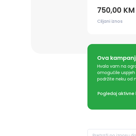
750,00 KM
Ciljani iznos
Ova kampanja
Hvala vam na ogro
omogućile uspjeh 
podržite neku od n
Pogledaj aktivne