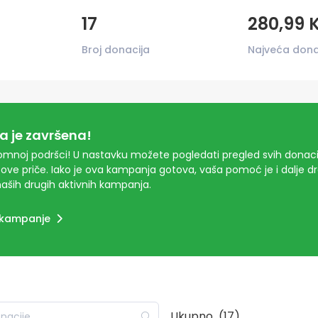
17
280,99 
Broj donacija
Najveća dona
 je završena!
mnoj podršci! U nastavku možete pogledati pregled svih donacij
ove priče. Iako je ova kampanja gotova, vaša pomoć je i dalje 
aših drugih aktivnih kampanja.
 kampanje
Ukupno
(17)