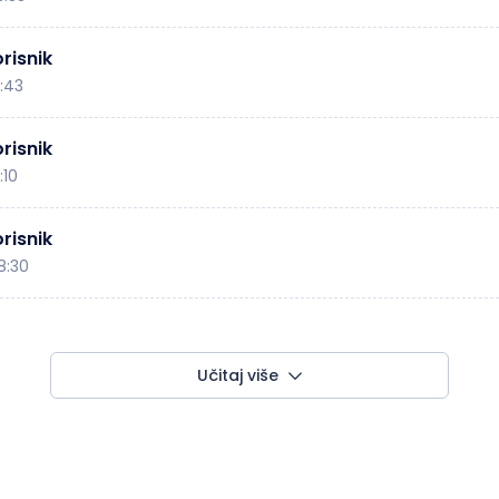
risnik
1:43
risnik
:10
risnik
8:30
Učitaj više