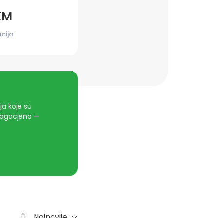
KM
cija
a koje su
dragocjena —
Najnovije