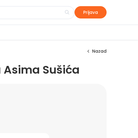
Prijava
Nazad
a Asima Sušića