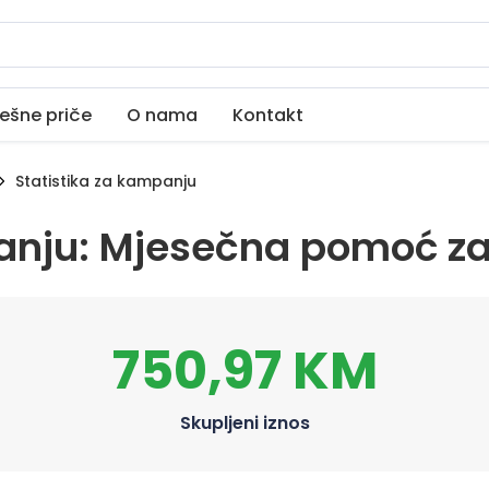
ešne priče
O nama
Kontakt
Statistika za kampanju
panju: Mjesečna pomoć z
750,97 KM
Skupljeni iznos