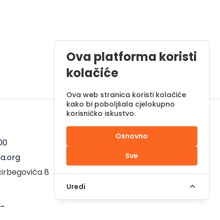
Ova platforma koristi
kolačiće
Ova web stranica koristi kolačiće
kako bi poboljšala cjelokupno
korisničko iskustvo.
Radno vrijeme
Osnovno
00
Pon - Pet od 08 do 17h
Sve
a.org
Sub od 10 do 17h
ćirbegovića 8
Nedjelja - neradni dan
Uredi
em