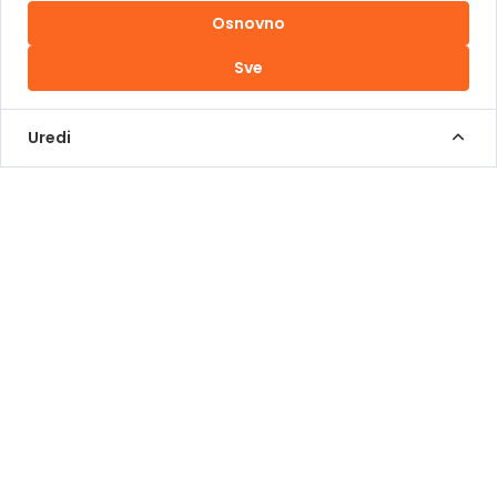
Osnovno
Uslovi korištenja
Sve
Kontakt Info
+387 62 839 000
Uredi
info@pomoziba.org
Dr. Fetaha Bećirbegovića 8
Radno vrijeme
Pon - Pet od 08 do 17h
Sub od 10 do 17h
Nedjelja - neradni dan
Donacije putem