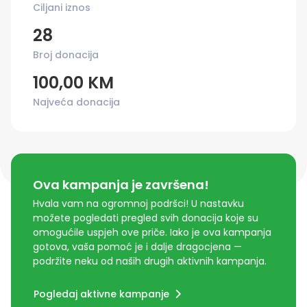
Ciljani iznos
28
Broj donacija
100,00 KM
Najveća donacija
Ova kampanja je završena!
Hvala vam na ogromnoj podršci! U nastavku
možete pogledati pregled svih donacija koje su
omogućile uspjeh ove priče. Iako je ova kampanja
gotova, vaša pomoć je i dalje dragocjena —
podržite neku od naših drugih aktivnih kampanja.
Pogledaj aktivne kampanje