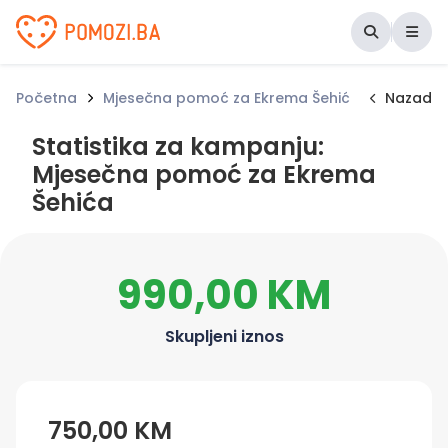
Udruženje Pomozi.ba
Početna
Mjesečna pomoć za Ekrema Šehića
Statisti
Nazad
Statistika za kampanju:
Mjesečna pomoć za Ekrema
Šehića
990,00 KM
Skupljeni iznos
750,00 KM