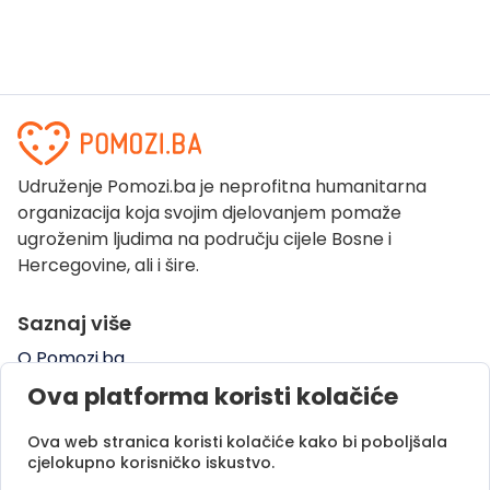
Udruženje Pomozi.ba je neprofitna humanitarna
organizacija koja svojim djelovanjem pomaže
ugroženim ljudima na području cijele Bosne i
Hercegovine, ali i šire.
Saznaj više
O Pomozi.ba
Pogledaj kampanje
Ova platforma koristi kolačiće
Naše uspješne priče
Ova web stranica koristi kolačiće kako bi poboljšala
Pomozi.ba Novosti
cjelokupno korisničko iskustvo.
Kontaktirajte nas