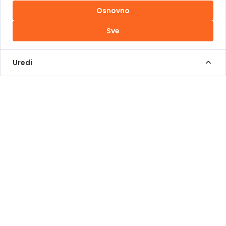
Osnovno
Uslovi korištenja
Sve
Kontakt Info
+387 62 839 000
Uredi
info@pomoziba.org
Dr. Fetaha Bećirbegovića 8
Radno vrijeme
Pon - Pet od 08 do 17h
Sub od 10 do 17h
Nedjelja - neradni dan
Donacije putem