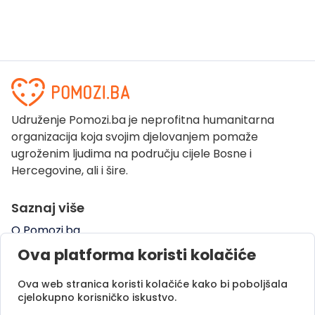
Udruženje Pomozi.ba je neprofitna humanitarna
organizacija koja svojim djelovanjem pomaže
ugroženim ljudima na području cijele Bosne i
Hercegovine, ali i šire.
Saznaj više
O Pomozi.ba
Pogledaj kampanje
Ova platforma koristi kolačiće
Naše uspješne priče
Ova web stranica koristi kolačiće kako bi poboljšala
Pomozi.ba Novosti
cjelokupno korisničko iskustvo.
Kontaktirajte nas