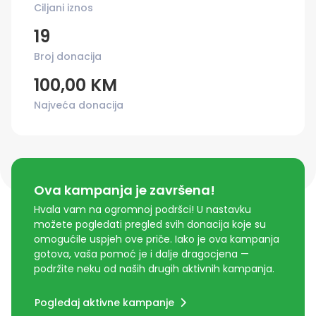
Ciljani iznos
19
Broj donacija
100,00 KM
Najveća donacija
Ova kampanja je završena!
Hvala vam na ogromnoj podršci! U nastavku
možete pogledati pregled svih donacija koje su
omogućile uspjeh ove priče. Iako je ova kampanja
gotova, vaša pomoć je i dalje dragocjena —
podržite neku od naših drugih aktivnih kampanja.
Pogledaj aktivne kampanje