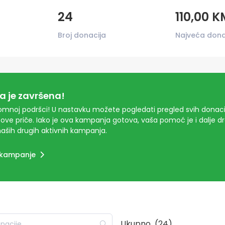
24
110,00 K
Broj donacija
Najveća dona
 je završena!
mnoj podršci! U nastavku možete pogledati pregled svih donacij
ove priče. Iako je ova kampanja gotova, vaša pomoć je i dalje 
aših drugih aktivnih kampanja.
 kampanje
Ukupno
(24)