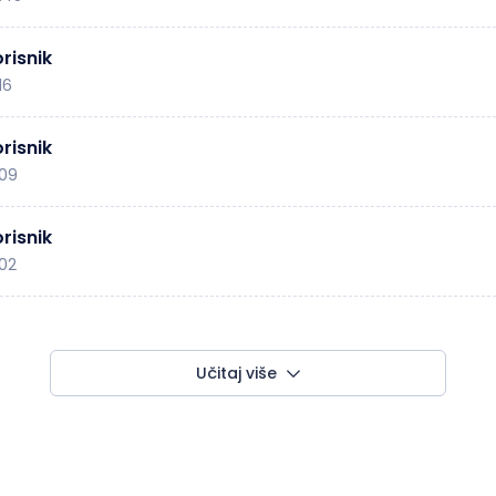
risnik
16
risnik
:09
risnik
:02
Učitaj više