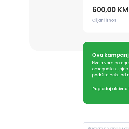
600,00 KM
Ciljani iznos
Ova kampanja
Hvala vam na ogro
omogućile uspjeh 
podržite neku od n
Pogledaj aktivne