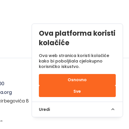
Ova platforma koristi
kolačiće
Ova web stranica koristi kolačiće
kako bi poboljšala cjelokupno
korisničko iskustvo.
Radno vrijeme
Osnovno
00
Pon - Pet od 08 do 17h
Sve
a.org
Sub od 10 do 17h
ćirbegovića 8
Nedjelja - neradni dan
Uredi
em