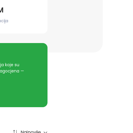
M
cija
a koje su
dragocjena —
Najnovije