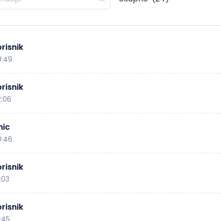
risnik
9:49
risnik
2:06
nic
0:46
risnik
:03
risnik
:45