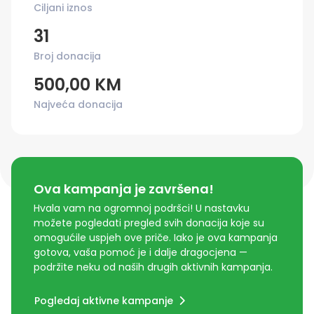
Ciljani iznos
31
Broj donacija
500,00 KM
Najveća donacija
Ova kampanja je završena!
Hvala vam na ogromnoj podršci! U nastavku
možete pogledati pregled svih donacija koje su
omogućile uspjeh ove priče. Iako je ova kampanja
gotova, vaša pomoć je i dalje dragocjena —
podržite neku od naših drugih aktivnih kampanja.
Pogledaj aktivne kampanje