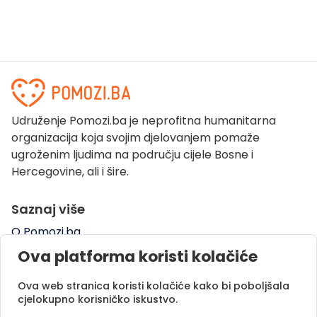
Udruženje Pomozi.ba je neprofitna humanitarna
organizacija koja svojim djelovanjem pomaže
ugroženim ljudima na području cijele Bosne i
Hercegovine, ali i šire.
Saznaj više
O Pomozi.ba
Pogledaj kampanje
Ova platforma koristi kolačiće
Naše uspješne priče
Ova web stranica koristi kolačiće kako bi poboljšala
Pomozi.ba Novosti
cjelokupno korisničko iskustvo.
Kontaktirajte nas