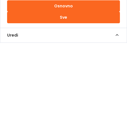
Osnovno
Uslovi korištenja
Sve
Kontakt Info
+387 62 839 000
Uredi
info@pomoziba.org
Dr. Fetaha Bećirbegovića 8
Radno vrijeme
Pon - Pet od 08 do 17h
Sub od 10 do 17h
Nedjelja - neradni dan
Donacije putem